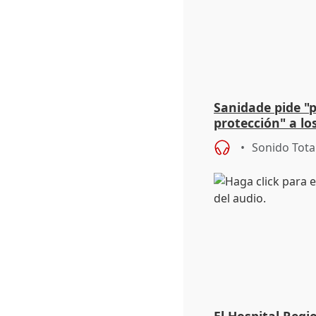
Sanidade pide "
protección" a lo
eclipse del 12 d
Sonido Tota