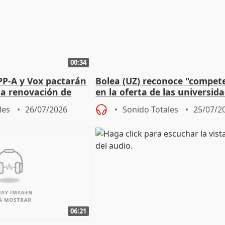
00:34
PP-A y Vox pactarán
Bolea (UZ) reconoce "compet
 la renovación de
en la oferta de las universid
 Defensor
privadas
les
26/07/2026
Sonido Totales
25/07/2
06:21