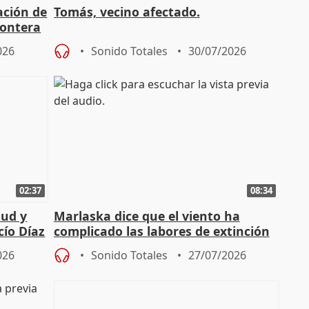
ación de
Tomás, vecino afectado.
rontera
026
Sonido Totales
30/07/2026
02:37
08:34
tud y
Marlaska dice que el viento ha
cío Díaz
complicado las labores de extinción
durante la madrugada
026
Sonido Totales
27/07/2026