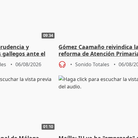
09:34
prudencia y
Gómez Caamaño reivindica l
s gallegos ante el
reforma de Atención Primari
e agosto
reforzará la autogestión
les
06/08/2026
Sonido Totales
06/08/2
01:10