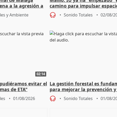
ional de Málaga
Maíllo: IU ya ha "empezado" 
ena a la agresión a
camino para impulsar espaci
de Urgencias
unitarios para las municipal
les y Ambiente
Sonido Totales
02/08/2
02:14
 pudiéramos evitar el
La gestión forestal es funda
timas de ETA"
para mejorar la prevención y
actuación frente a incendios
les
01/08/2026
Sonido Totales
01/08/2