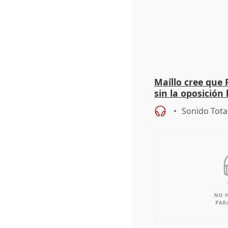
Maíllo cree que 
sin la oposición
órganos como el
Sonido Tota