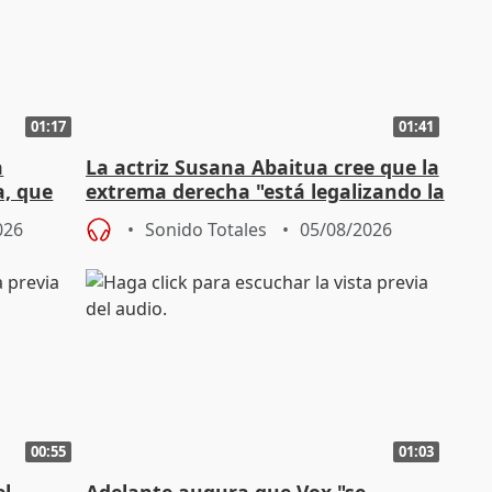
01:17
01:41
a
La actriz Susana Abaitua cree que la
a, que
extrema derecha "está legalizando la
homofobia"
026
Sonido Totales
05/08/2026
00:55
01:03