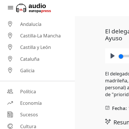
Andalucía
El deleg
Castilla-La Mancha
Ayuso
Castilla y León
Cataluña
Play
Galicia
El delegad
madrileña,
personal) 
Política
de "priorid
Economía
Fecha:
Sucesos
Resum
Cultura