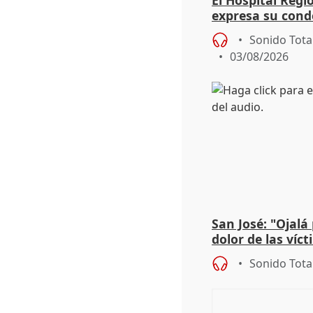
El Hospital Reg
expresa su cond
dos enfermeras 
Sonido Tota
03/08/2026
San José: "Ojalá
dolor de las víc
Sonido Tota