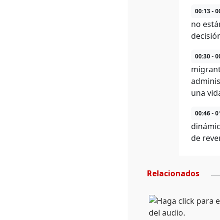
00:13 - 0
no está
decisió
00:30 - 0
migrant
adminis
una vid
00:46 - 0
dinámic
de reve
Relacionados