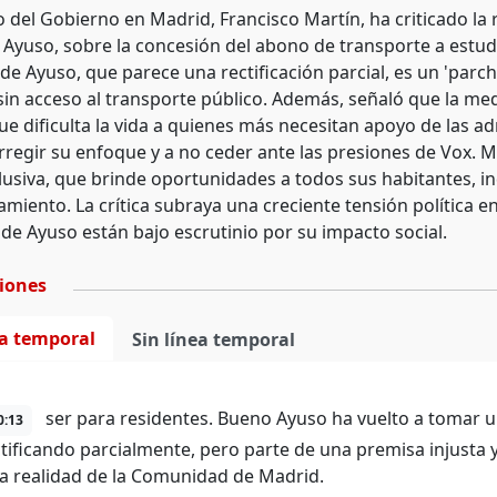
 del Gobierno en Madrid, Francisco Martín, ha criticado la 
z Ayuso, sobre la concesión del abono de transporte a estud
e Ayuso, que parece una rectificación parcial, es un 'parche
sin acceso al transporte público. Además, señaló que la medi
ue dificulta la vida a quienes más necesitan apoyo de las ad
rregir su enfoque y a no ceder ante las presiones de Vox. 
lusiva, que brinde oportunidades a todos sus habitantes, 
iento. La crítica subraya una creciente tensión política 
 de Ayuso están bajo escrutinio por su impacto social.
ciones
ea temporal
Sin línea temporal
ser para residentes. Bueno Ayuso ha vuelto a tomar un
0:13
ctificando parcialmente, pero parte de una premisa injusta
la realidad de la Comunidad de Madrid.