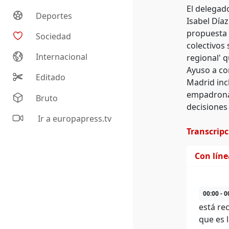
El delegado
Deportes
Isabel Día
propuesta d
Sociedad
colectivos 
Internacional
regional' q
Ayuso a co
Editado
Madrid inc
empadronam
Bruto
decisiones
Ir a europapress.tv
Transcrip
Con lín
00:00 - 0
está re
que es 