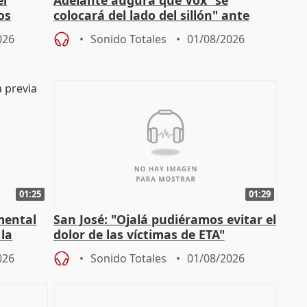
el
Adelante augura que Vox "se
os
colocará del lado del sillón" ante
es
iniciativas de la oposición
026
Sonido Totales
01/08/2026
01:25
01:29
mental
San José: "Ojalá pudiéramos evitar el
 la
dolor de las víctimas de ETA"
026
Sonido Totales
01/08/2026