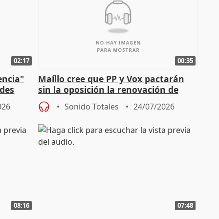
02:17
00:35
encia"
Maíllo cree que PP y Vox pactarán
ades
sin la oposición la renovación de
órganos como el Defensor
026
Sonido Totales
24/07/2026
08:16
07:48