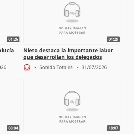
01:26
01:29
alucía
Nieto destaca la importante labor
que desarrollan los delegados
osición
territoriales de la Junta
026
Sonido Totales
31/07/2026
08:04
18:07