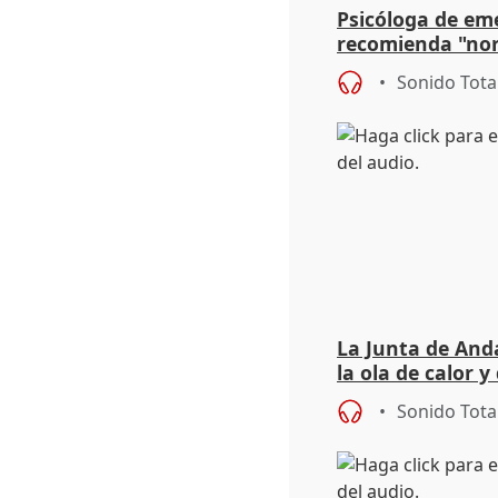
Psicóloga de em
recomienda "nor
síntomas tras su
Sonido Tota
La Junta de Anda
la ola de calor y
importancia de 
Sonido Tota