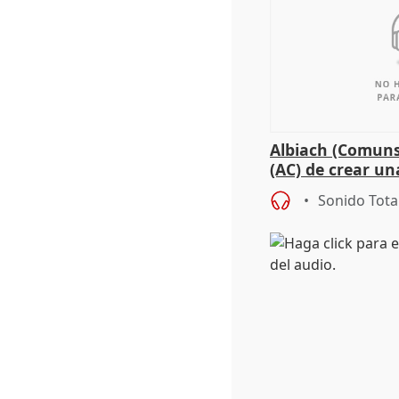
Albiach (Comuns
(AC) de crear un
para su hija en R
Sonido Tota