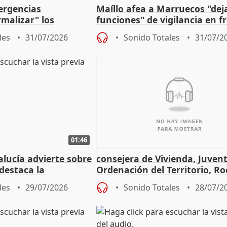
ergencias
Maíllo afea a Marruecos "dej
malizar" los
funciones" de vigilancia en f
frir un incendio
con Ceuta
les
31/07/2026
Sonido Totales
31/07/2
01:46
lucía advierte sobre
consejera de Vivienda, Juven
 destaca la
Ordenación del Territorio, Ro
la prevención
les
29/07/2026
Sonido Totales
28/07/2