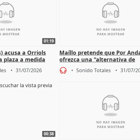
01:19
) acusa a Orriols
Maíllo pretende que Por And
a plaza a medida
ofrezca una "alternativa de
ipoll (Girona)
gobierno" con su labor de op
les
31/07/2026
Sonido Totales
31/07/2
00:38