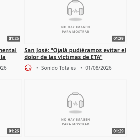
01:25
01:29
mental
San José: "Ojalá pudiéramos evitar el
 la
dolor de las víctimas de ETA"
026
Sonido Totales
01/08/2026
01:26
01:29