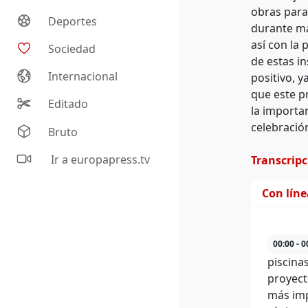
obras para
Deportes
durante má
así con la
Sociedad
de estas i
Internacional
positivo, 
que este p
Editado
la importan
celebració
Bruto
Ir a europapress.tv
Transcrip
Con lín
00:00 - 0
piscina
proyect
más imp