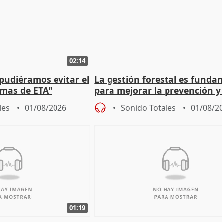
02:14
 pudiéramos evitar el
La gestión forestal es funda
timas de ETA"
para mejorar la prevención y
actuación frente a incendios
les
01/08/2026
Sonido Totales
01/08/2
01:19