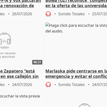
PP-A y Vox pactarán
Bolea (UZ) reconoce "compet
 la renovación de
en la oferta de las universid
 Defensor
privadas
les
26/07/2026
Sonido Totales
25/07/2
06:21
e Zapatero "está
Marlaska pide centrarse en l
en ese callejón sin
emergencia y evitar el confli
político
les
24/07/2026
Sonido Totales
24/07/2