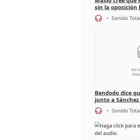
Maíllo cree que 
sin la oposición
órganos como el
Sonido Tota
Bendodo dice qu
junto a Sánchez 
salida
Sonido Tota