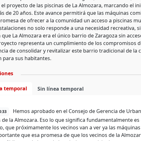
 el proyecto de las piscinas de La Almozara, marcando el in
s de 20 años. Este avance permitirá que las máquinas comi
 promesa de ofrecer a la comunidad un acceso a piscinas mu
nstalaciones no solo responde a una necesidad recreativa, 
ya que La Almozara era el único barrio de Zaragoza sin acces
royecto representa un cumplimiento de los compromisos d
cia de consolidar y revitalizar este barrio tradicional de la
n para sus habitantes.
ciones
ea temporal
Sin línea temporal
Hemos aprobado en el Consejo de Gerencia de Urbanism
0:33
s de la Almozara. Eso lo que significa fundamentalmente es 
o, que próximamente los vecinos van a ver ya las máquinas 
ortante que esa promesa de que los vecinos de la Almozara