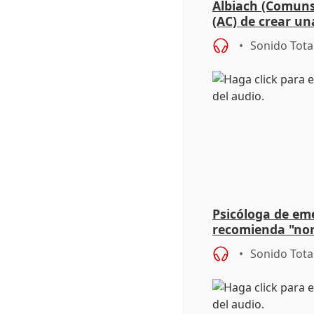
Albiach (Comuns
(AC) de crear un
para su hija en R
Sonido Tota
Psicóloga de em
recomienda "nor
síntomas tras su
Sonido Tota