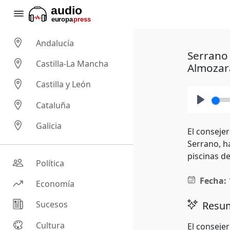
Andalucía
Serrano 
Castilla-La Mancha
Almozar
Castilla y León
Cataluña
Play
Galicia
El conseje
Serrano, h
piscinas d
Política
Fecha:
Economía
Resum
Sucesos
Cultura
El conseje