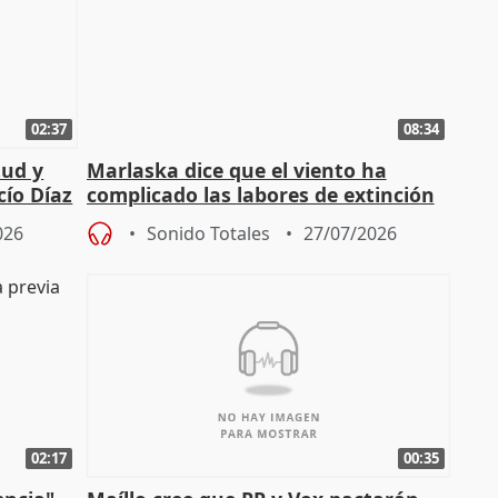
02:37
08:34
tud y
Marlaska dice que el viento ha
cío Díaz
complicado las labores de extinción
durante la madrugada
026
Sonido Totales
27/07/2026
02:17
00:35