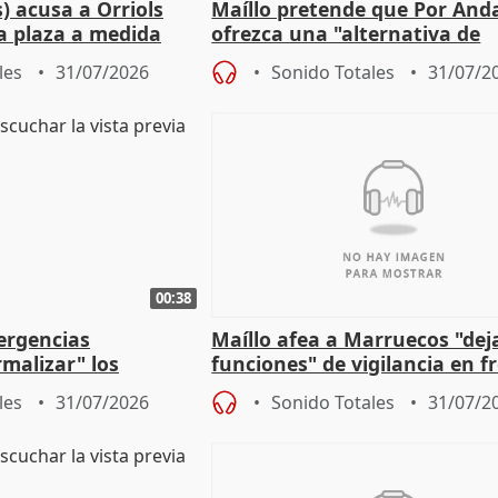
) acusa a Orriols
Maíllo pretende que Por And
a plaza a medida
ofrezca una "alternativa de
ipoll (Girona)
gobierno" con su labor de op
les
31/07/2026
Sonido Totales
31/07/2
00:38
ergencias
Maíllo afea a Marruecos "dej
malizar" los
funciones" de vigilancia en f
frir un incendio
con Ceuta
les
31/07/2026
Sonido Totales
31/07/2