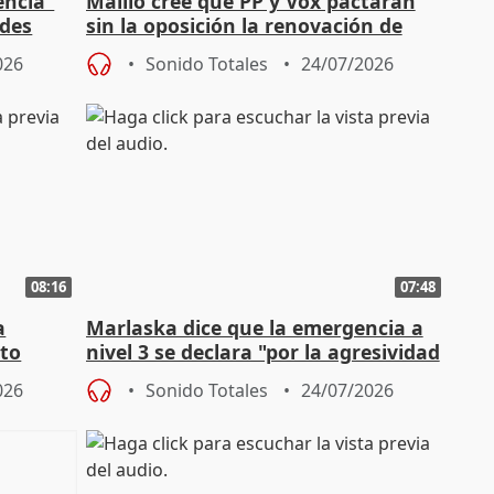
encia"
Maíllo cree que PP y Vox pactarán
ades
sin la oposición la renovación de
órganos como el Defensor
026
Sonido Totales
24/07/2026
08:16
07:48
a
Marlaska dice que la emergencia a
cto
nivel 3 se declara "por la agresividad
de los incendios"
026
Sonido Totales
24/07/2026