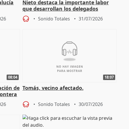
alucía
Nieto destaca la importante labor
que desarrollan los delegados
osición
territoriales de la Junta
026
Sonido Totales
31/07/2026
08:04
18:07
ación de
Tomás, vecino afectado.
rontera
026
Sonido Totales
30/07/2026