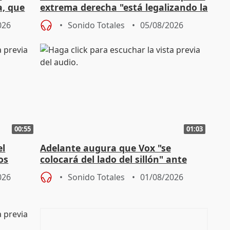
a, que
extrema derecha "está legalizando la
homofobia"
026
Sonido Totales
05/08/2026
00:55
01:03
el
Adelante augura que Vox "se
os
colocará del lado del sillón" ante
es
iniciativas de la oposición
026
Sonido Totales
01/08/2026