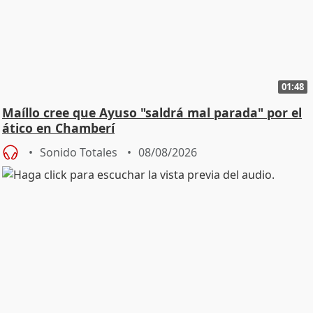
01:48
Maíllo cree que Ayuso "saldrá mal parada" por el
ático en Chamberí
Sonido Totales
08/08/2026