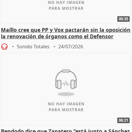
00:35
Maíllo cree que PP y Vox pactarán sin la oposición
la renovación de órganos como el Defensor
Sonido Totales
24/07/2026
06:21
Bendodo dice que Zapatero "está junto a Sánchez