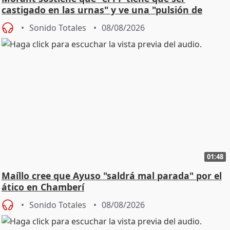
castigado en las urnas" y ve una "pulsión de
cambio"
Sonido Totales
08/08/2026
01:48
Maíllo cree que Ayuso "saldrá mal parada" por el
ático en Chamberí
Sonido Totales
08/08/2026