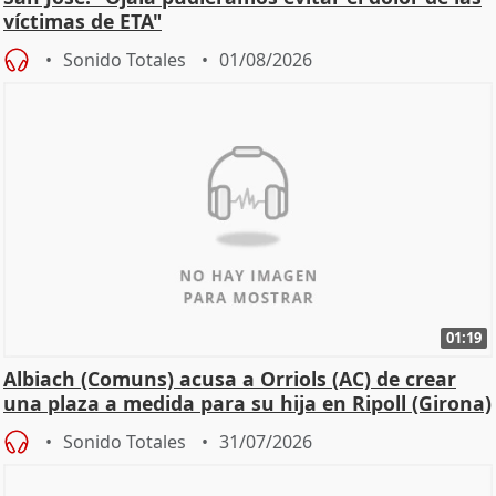
víctimas de ETA"
Sonido Totales
01/08/2026
01:19
Albiach (Comuns) acusa a Orriols (AC) de crear
una plaza a medida para su hija en Ripoll (Girona)
Sonido Totales
31/07/2026