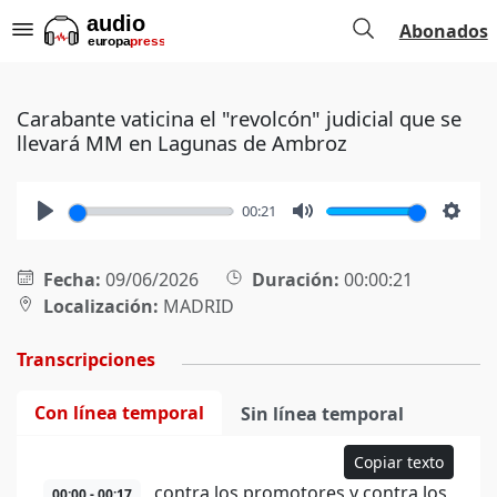
Abonados
Carabante vaticina el "revolcón" judicial que se
llevará MM en Lagunas de Ambroz
00:21
Play
Mute
Setti
Fecha:
09/06/2026
Duración:
00:00:21
Localización:
MADRID
Transcripciones
Con línea temporal
Sin línea temporal
Copiar texto
contra los promotores y contra los
00:00 - 00:17