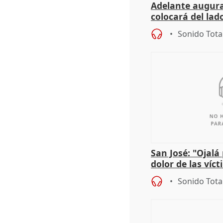
Adelante augura
colocará del lado
iniciativas de la
Sonido Tota
San José: "Ojalá
dolor de las víc
Sonido Tota