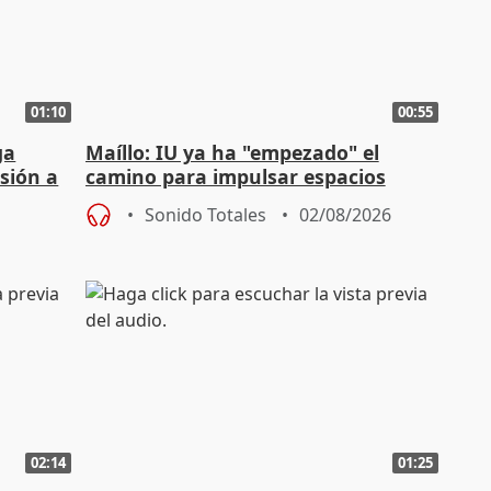
01:10
00:55
ga
Maíllo: IU ya ha "empezado" el
sión a
camino para impulsar espacios
unitarios para las municipales
Sonido Totales
02/08/2026
02:14
01:25