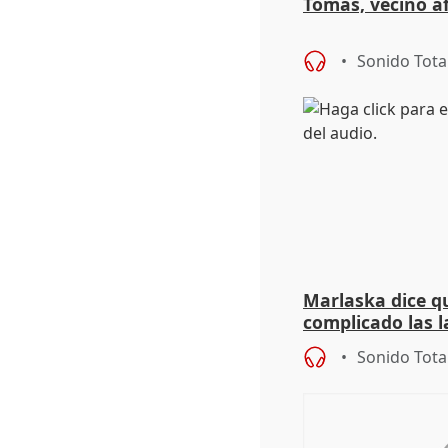
Tomás, vecino a
Sonido Tota
Marlaska dice qu
complicado las l
durante la mad
Sonido Tota