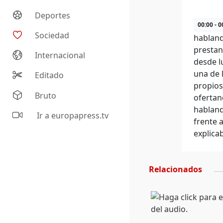
Deportes
00:00 - 0
Sociedad
habland
prestan
Internacional
desde l
una de 
Editado
propios
Bruto
ofertan
habland
Ir a europapress.tv
frente 
explica
Relacionados