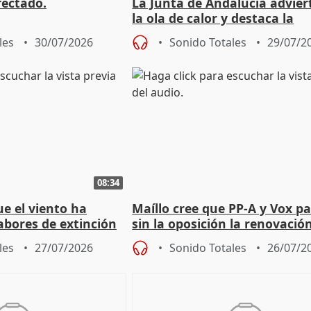
fectado.
La Junta de Andalucía advier
la ola de calor y destaca la
importancia de la prevenció
les
30/07/2026
Sonido Totales
29/07/2
08:34
e el viento ha
Maíllo cree que PP-A y Vox p
abores de extinción
sin la oposición la renovació
rugada
órganos como el Defensor
les
27/07/2026
Sonido Totales
26/07/2