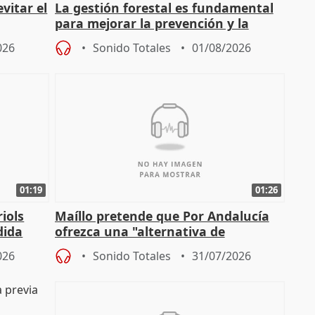
vitar el
La gestión forestal es fundamental
para mejorar la prevención y la
actuación frente a incendios
026
Sonido Totales
01/08/2026
01:19
01:26
iols
Maíllo pretende que Por Andalucía
dida
ofrezca una "alternativa de
)
gobierno" con su labor de oposición
026
Sonido Totales
31/07/2026