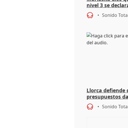
nivel 3 se declar
de los incendios
Sonido Tota
Llorca defiende 
presupuestos da
dice que no ha 
Sonido Tota