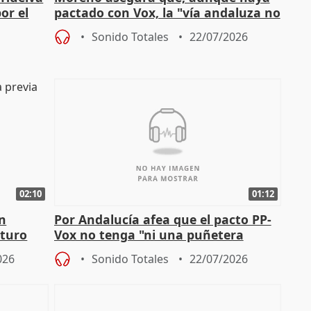
or el
pactado con Vox, la "vía andaluza no
ha muerto" ni él va a "cambiar"
Sonido Totales
22/07/2026
02:10
01:12
en
Por Andalucía afea que el pacto PP-
uturo
Vox no tenga "ni una puñetera
medida" contra violencia machista
026
Sonido Totales
22/07/2026