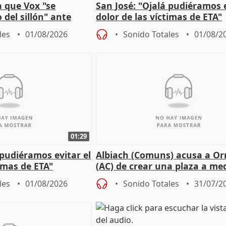
 que Vox "se
San José: "Ojalá pudiéramos e
 del sillón" ante
dolor de las víctimas de ETA"
 oposición
les
01/08/2026
Sonido Totales
01/08/2
01:29
 pudiéramos evitar el
Albiach (Comuns) acusa a Orr
timas de ETA"
(AC) de crear una plaza a me
para su hija en Ripoll (Girona
les
01/08/2026
Sonido Totales
31/07/2