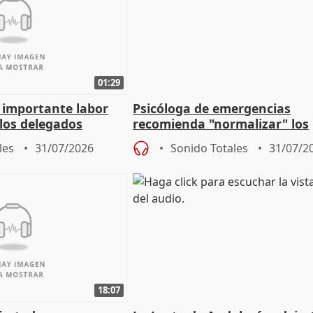
01:29
a importante labor
Psicóloga de emergencias
 los delegados
recomienda "normalizar" los
la Junta
síntomas tras sufrir un ince
les
31/07/2026
Sonido Totales
31/07/2
18:07