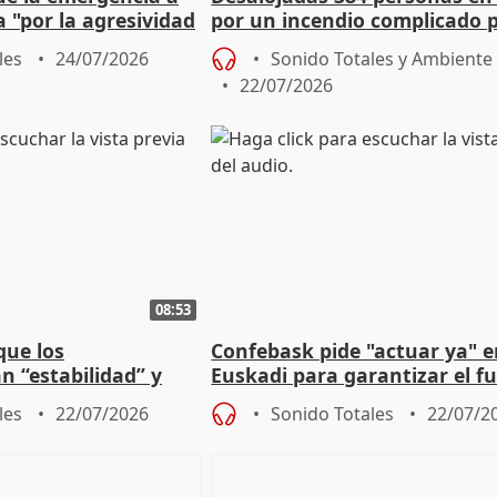
a "por la agresividad
por un incendio complicado p
"
viento
les
24/07/2026
Sonido Totales y Ambiente
22/07/2026
08:53
que los
Confebask pide "actuar ya" 
n “estabilidad” y
Euskadi para garantizar el f
hablado con Feijóo
con un pacto de país
les
22/07/2026
Sonido Totales
22/07/2