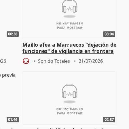
00:38
08:04
Maíllo afea a Marruecos "dejación de
funciones" de vigilancia en frontera
ndio
con Ceuta
026
Sonido Totales
31/07/2026
01:46
02:37