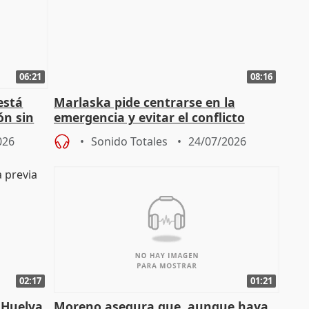
06:21
08:16
está
Marlaska pide centrarse en la
ón sin
emergencia y evitar el conflicto
político
026
Sonido Totales
24/07/2026
02:17
01:21
 Huelva
Moreno asegura que, aunque haya