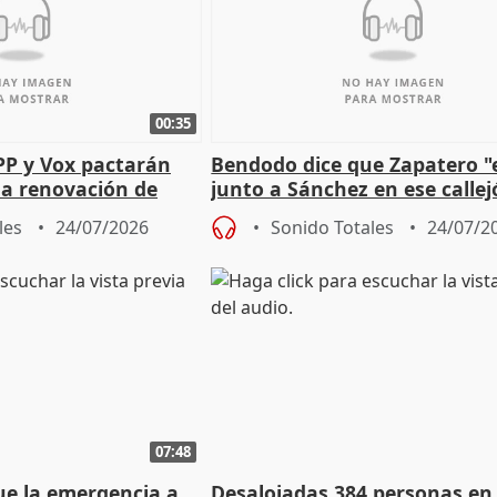
00:35
PP y Vox pactarán
Bendodo dice que Zapatero "
 la renovación de
junto a Sánchez en ese callej
 Defensor
salida
les
24/07/2026
Sonido Totales
24/07/2
07:48
ue la emergencia a
Desalojadas 384 personas en