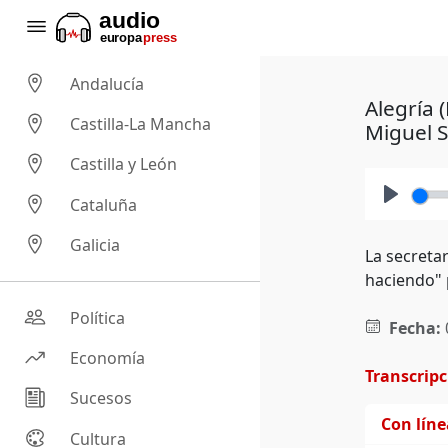
Andalucía
Alegría 
Castilla-La Mancha
Miguel S
Castilla y León
Cataluña
Play
Galicia
La secreta
haciendo" p
Política
Fecha:
Economía
Transcrip
Sucesos
Con lín
Cultura