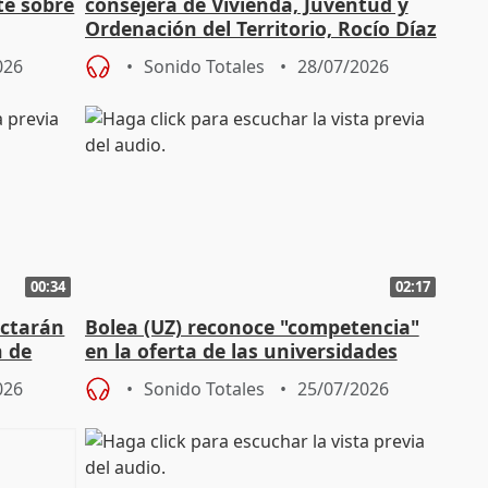
te sobre
consejera de Vivienda, Juventud y
Ordenación del Territorio, Rocío Díaz
n
026
Sonido Totales
28/07/2026
00:34
02:17
actarán
Bolea (UZ) reconoce "competencia"
n de
en la oferta de las universidades
privadas
026
Sonido Totales
25/07/2026