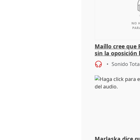
Maíllo cree que 
sin la oposición
órganos como el
Sonido Tota
Marlaska dice q