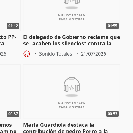
01:12
01:55
cto PP-
El delegado de Gobierno reclama que
ra
se "acaben los silencios" contra la
chista
violencia de género
026
Sonido Totales
21/07/2026
00:37
00:53
demos
María Guardiola destaca la
 camino
contribución de pedro Porro a la