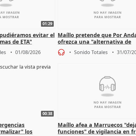
01:29
 pudiéramos evitar el
Maíllo pretende que Por And
timas de ETA"
ofrezca una "alternativa de
gobierno" con su labor de op
les
01/08/2026
Sonido Totales
31/07/2
00:38
ergencias
Maíllo afea a Marruecos "dej
malizar" los
funciones" de vigilancia en f