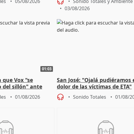
les
05/08/2026
Sonido Totales y Ambiente
03/08/2026
01:03
 que Vox "se
San José: "Ojalá pudiéramos e
 del sillón" ante
dolor de las víctimas de ETA"
 oposición
les
01/08/2026
Sonido Totales
01/08/2