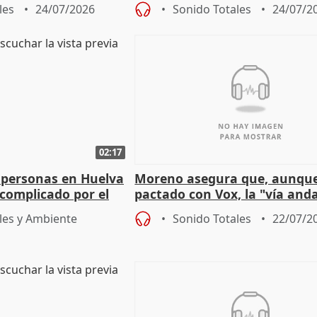
les
24/07/2026
Sonido Totales
24/07/2
02:17
 personas en Huelva
Moreno asegura que, aunqu
complicado por el
pactado con Vox, la "vía and
ha muerto" ni él va a "cambi
les y Ambiente
Sonido Totales
22/07/2