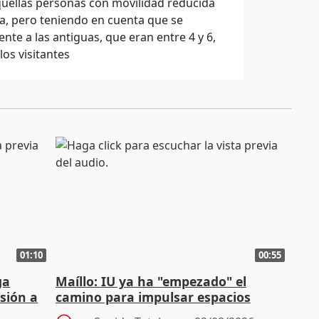
aquellas personas con movilidad reducida
ía, pero teniendo en cuenta que se
nte a las antiguas, que eran entre 4 y 6,
os visitantes
01:10
00:55
ga
Maíllo: IU ya ha "empezado" el
sión a
camino para impulsar espacios
unitarios para las municipales