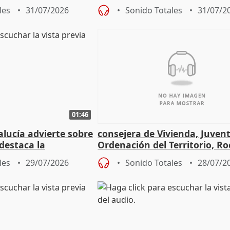
frir un incendio
con Ceuta
les
31/07/2026
Sonido Totales
31/07/2
01:46
lucía advierte sobre
consejera de Vivienda, Juven
 destaca la
Ordenación del Territorio, Ro
la prevención
les
29/07/2026
Sonido Totales
28/07/2