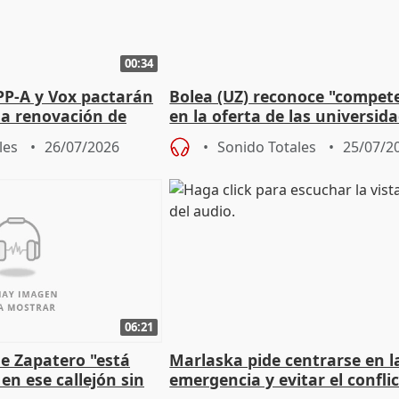
00:34
PP-A y Vox pactarán
Bolea (UZ) reconoce "compet
 la renovación de
en la oferta de las universid
 Defensor
privadas
les
26/07/2026
Sonido Totales
25/07/2
06:21
e Zapatero "está
Marlaska pide centrarse en l
en ese callejón sin
emergencia y evitar el confli
político