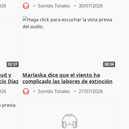
026
Sonido Totales
30/07/2026
02:37
08:34
tud y
Marlaska dice que el viento ha
cío Díaz
complicado las labores de extinción
durante la madrugada
026
Sonido Totales
27/07/2026