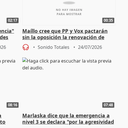
02:17
00:35
encia"
Maíllo cree que PP y Vox pactarán
ades
sin la oposición la renovación de
órganos como el Defensor
026
Sonido Totales
24/07/2026
08:16
07:48
a
Marlaska dice que la emergencia a
cto
nivel 3 se declara "por la agresividad
de los incendios"