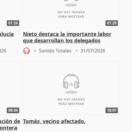
01:26
01:29
alucía
Nieto destaca la importante labor
que desarrollan los delegados
osición
territoriales de la Junta
026
Sonido Totales
31/07/2026
08:04
18:07
ación de
Tomás, vecino afectado.
rontera