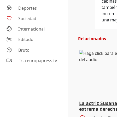
cabinas
también
Deportes
increme
Sociedad
una may
Internacional
Relacionados
Editado
Bruto
Ir a europapress.tv
La actriz Susana
extrema derecha
homofobia"