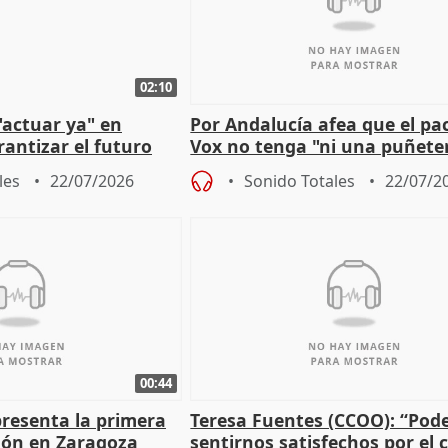
02:10
"actuar ya" en
Por Andalucía afea que el pa
antizar el futuro
Vox no tenga "ni una puñete
 país
medida" contra violencia ma
les
22/07/2026
Sonido Totales
22/07/2
00:44
presenta la primera
Teresa Fuentes (CCOO): “Po
tlón en Zaragoza
sentirnos satisfechos por el