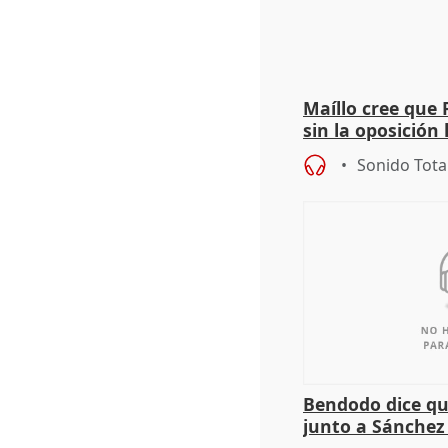
Maíllo cree que 
sin la oposición
órganos como el
Sonido Tota
Bendodo dice qu
junto a Sánchez 
salida