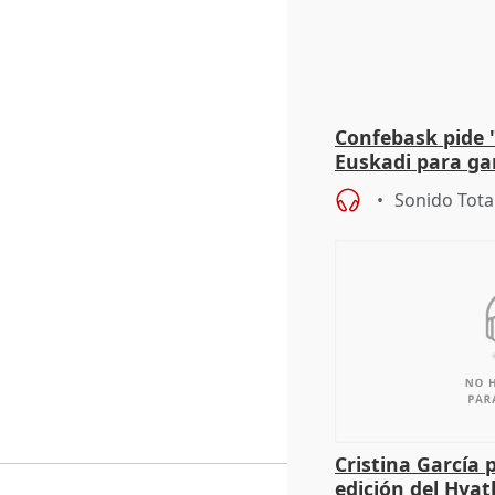
Confebask pide 
Euskadi para gar
con un pacto de
Sonido Tota
Cristina García 
edición del Hya