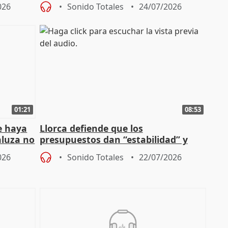
026
Sonido Totales
24/07/2026
01:21
08:53
e haya
Llorca defiende que los
aluza no
presupuestos dan “estabilidad” y
ar"
dice que no ha hablado con Feijóo
026
Sonido Totales
22/07/2026