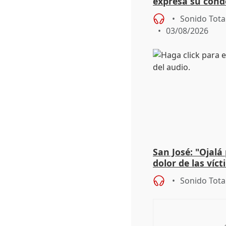
expresa su cond
dos enfermeras 
Sonido Tota
03/08/2026
San José: "Ojalá
dolor de las víc
Sonido Tota