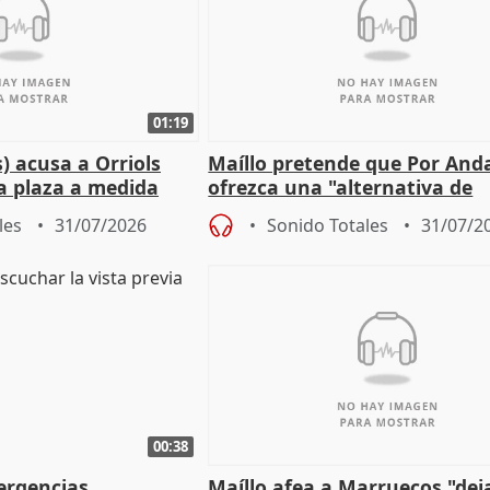
01:19
) acusa a Orriols
Maíllo pretende que Por And
a plaza a medida
ofrezca una "alternativa de
ipoll (Girona)
gobierno" con su labor de op
les
31/07/2026
Sonido Totales
31/07/2
00:38
ergencias
Maíllo afea a Marruecos "dej