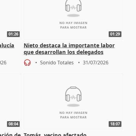
01:26
01:29
alucía
Nieto destaca la importante labor
que desarrollan los delegados
osición
territoriales de la Junta
026
Sonido Totales
31/07/2026
08:04
18:07
ación de
Tomás, vecino afectado.