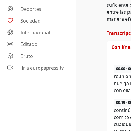
suficiente
Deportes
entre las p
manera efe
Sociedad
Internacional
Transcrip
Editado
Con lín
Bruto
Ir a europapress.tv
00:00 - 0
reunione
huelga 
con ella
00:19 - 0
continú
comité 
cualqui