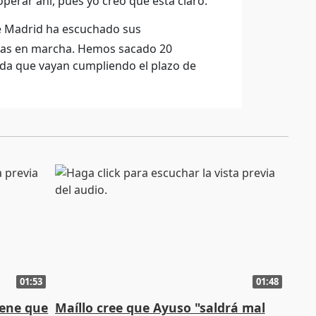
operar ahí, pues yo creo que está claro.
de Madrid ha escuchado sus
estas en marcha. Hemos sacado 20
dida que vayan cumpliendo el plazo de
01:53
01:48
iene que
Maíllo cree que Ayuso "saldrá mal