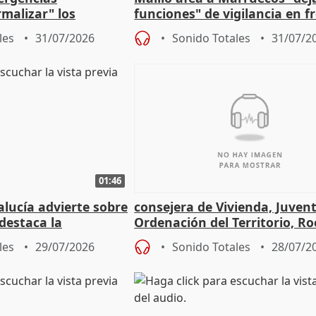
malizar" los
funciones" de vigilancia en f
frir un incendio
con Ceuta
les
31/07/2026
Sonido Totales
31/07/2
01:46
lucía advierte sobre
consejera de Vivienda, Juven
 destaca la
Ordenación del Territorio, Ro
la prevención
les
29/07/2026
Sonido Totales
28/07/2