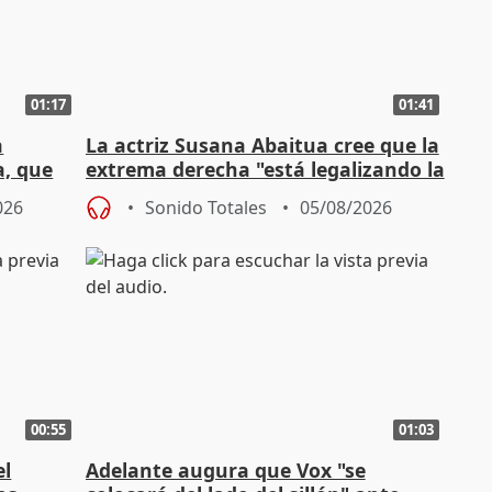
01:17
01:41
a
La actriz Susana Abaitua cree que la
a, que
extrema derecha "está legalizando la
homofobia"
026
Sonido Totales
05/08/2026
00:55
01:03
el
Adelante augura que Vox "se