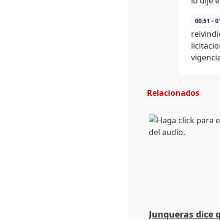
lo dije 
00:51 - 0
reivind
licitac
vigenci
Relacionados
Junqueras dice 