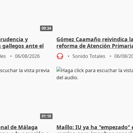
09:34
prudencia y
Gómez Caamaño reivindica l
s gallegos ante el
reforma de Atención Primari
e agosto
reforzará la autogestión
les
06/08/2026
Sonido Totales
06/08/2
01:10
ional de Málaga
Maíllo: IU ya ha "empezado" 