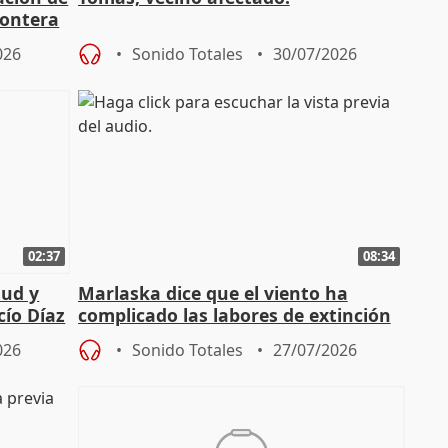
rontera
026
Sonido Totales
30/07/2026
02:37
08:34
tud y
Marlaska dice que el viento ha
cío Díaz
complicado las labores de extinción
durante la madrugada
026
Sonido Totales
27/07/2026