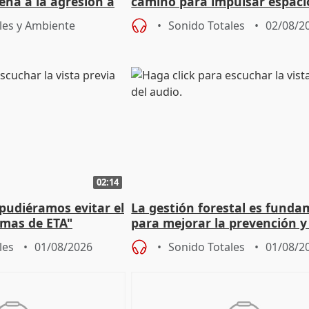
ena a la agresión a
camino para impulsar espaci
de Urgencias
unitarios para las municipal
les y Ambiente
Sonido Totales
02/08/2
02:14
 pudiéramos evitar el
La gestión forestal es funda
timas de ETA"
para mejorar la prevención y
actuación frente a incendios
les
01/08/2026
Sonido Totales
01/08/2