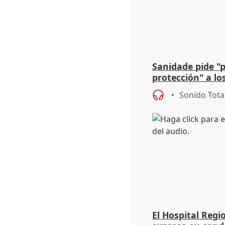
Sanidade pide "
protección" a lo
eclipse del 12 d
Sonido Tota
El Hospital Reg