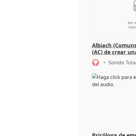
Albiach (Comuns
(AC) de crear un
para su hija en R
Sonido Tota
Psicóloga de em