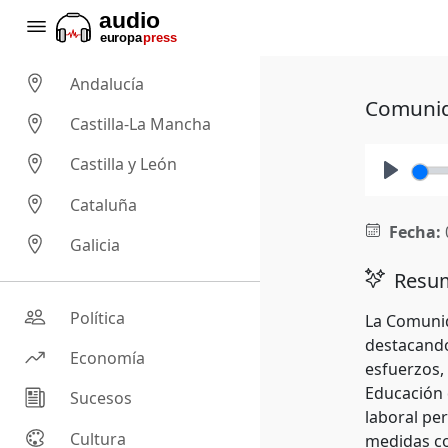
Andalucía
Comunida
Castilla-La Mancha
Castilla y León
Play
Cataluña
Fecha:
Galicia
Resum
Política
La Comunid
destacando
Economía
esfuerzos,
Educación 
Sucesos
laboral pe
Cultura
medidas co