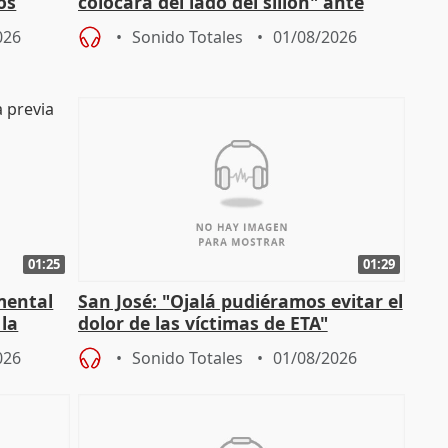
os
colocará del lado del sillón" ante
es
iniciativas de la oposición
026
Sonido Totales
01/08/2026
01:25
01:29
mental
San José: "Ojalá pudiéramos evitar el
 la
dolor de las víctimas de ETA"
026
Sonido Totales
01/08/2026