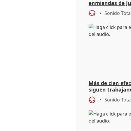
enmiendas de Ju
en el trámite de
Sonido Tota
Más de cien efec
siguen trabajand
Niebla (Huelva)
Sonido Tota