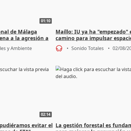
01:10
ional de Málaga
Maíllo: IU ya ha "empezado" 
ena a la agresión a
camino para impulsar espaci
de Urgencias
unitarios para las municipal
les y Ambiente
Sonido Totales
02/08/2
02:14
 pudiéramos evitar el
La gestión forestal es funda