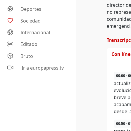
director de
Deportes
no represen
comunidad,
Sociedad
emergencia
Internacional
Transcrip
Editado
Con lín
Bruto
Ir a europapress.tv
00:00 - 0
actuali
evoluci
breve p
acabamo
desde l
00:50 - 0