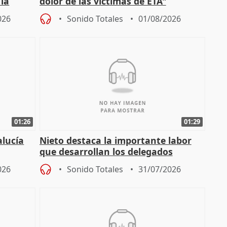
 la
dolor de las víctimas de ETA"
026
Sonido Totales
01/08/2026
01:26
01:29
alucía
Nieto destaca la importante labor
que desarrollan los delegados
osición
territoriales de la Junta
026
Sonido Totales
31/07/2026