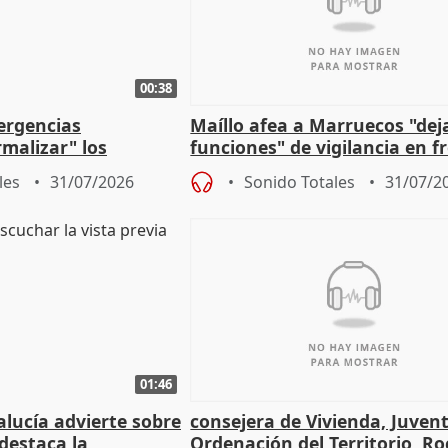
00:38
ergencias
Maíllo afea a Marruecos "dej
malizar" los
funciones" de vigilancia en f
frir un incendio
con Ceuta
les
31/07/2026
Sonido Totales
31/07/2
01:46
lucía advierte sobre
consejera de Vivienda, Juven
 destaca la
Ordenación del Territorio, Ro