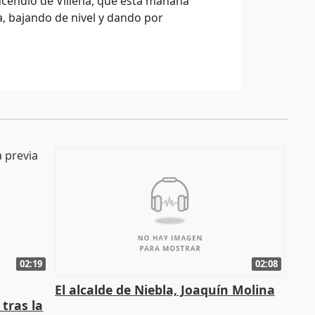
incendio de Villena, que esta mañana
a, bajando de nivel y dando por
02:19
02:08
El alcalde de Niebla, Joaquín Molina
tras la