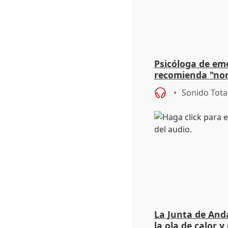
Psicóloga de em
recomienda "nor
síntomas tras su
Sonido Tota
La Junta de Anda
la ola de calor y