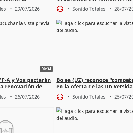
la prevención
les
29/07/2026
Sonido Totales
28/07/2
00:34
PP-A y Vox pactarán
Bolea (UZ) reconoce "compet
 la renovación de
en la oferta de las universid
 Defensor
privadas
les
26/07/2026
Sonido Totales
25/07/2