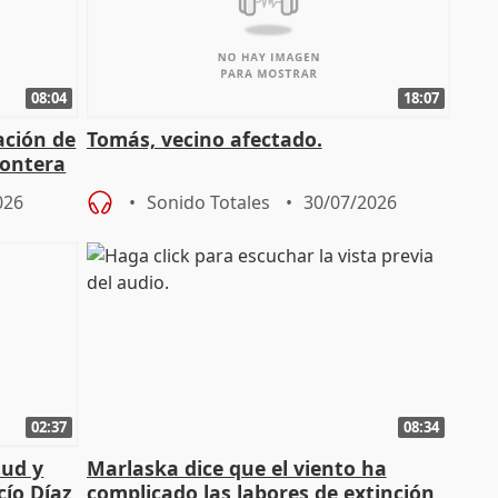
08:04
18:07
ación de
Tomás, vecino afectado.
rontera
026
Sonido Totales
30/07/2026
02:37
08:34
tud y
Marlaska dice que el viento ha
cío Díaz
complicado las labores de extinción