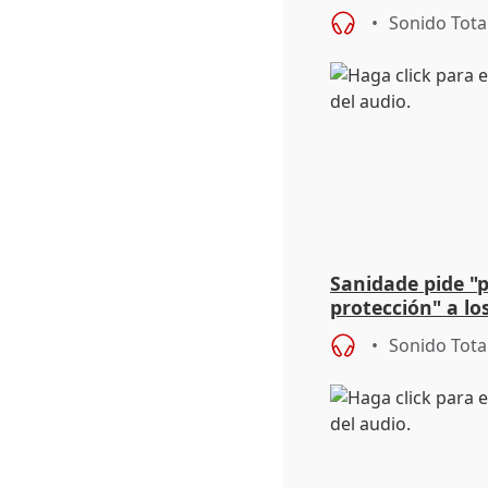
Niebla (Huelva)
Sonido Tota
Sanidade pide "
protección" a lo
eclipse del 12 d
Sonido Tota