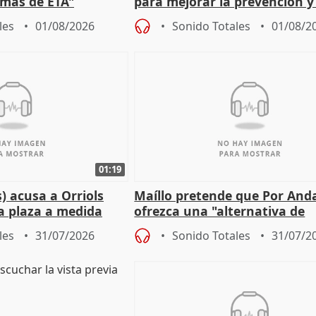
timas de ETA"
para mejorar la prevención y
actuación frente a incendios
les
01/08/2026
Sonido Totales
01/08/2
01:19
) acusa a Orriols
Maíllo pretende que Por And
a plaza a medida
ofrezca una "alternativa de
ipoll (Girona)
gobierno" con su labor de op
les
31/07/2026
Sonido Totales
31/07/2