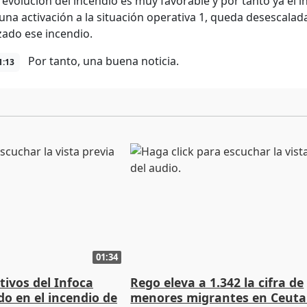
a evolución del incendio es muy favorable y por tanto ya el 
una activación a la situación operativa 1, queda desescalad
izado ese incendio.
Por tanto, una buena noticia.
1:13
01:34
tivos del Infoca
Rego eleva a 1.342 la cifra de
o en el incendio de
menores migrantes en Ceuta 