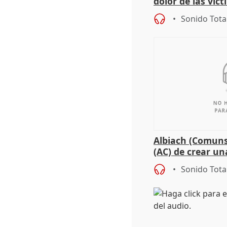
dolor de las víc
Sonido Tota
Albiach (Comuns
(AC) de crear un
para su hija en R
Sonido Tota