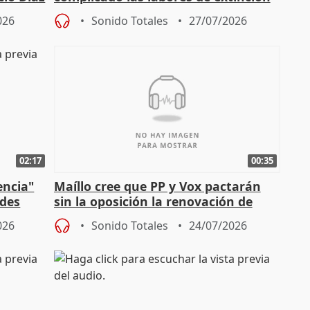
durante la madrugada
026
Sonido Totales
27/07/2026
02:17
00:35
encia"
Maíllo cree que PP y Vox pactarán
ades
sin la oposición la renovación de
órganos como el Defensor
026
Sonido Totales
24/07/2026