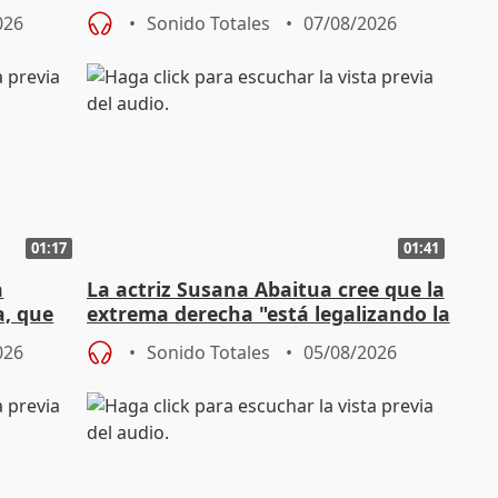
026
Sonido Totales
07/08/2026
01:17
01:41
a
La actriz Susana Abaitua cree que la
a, que
extrema derecha "está legalizando la
homofobia"
026
Sonido Totales
05/08/2026