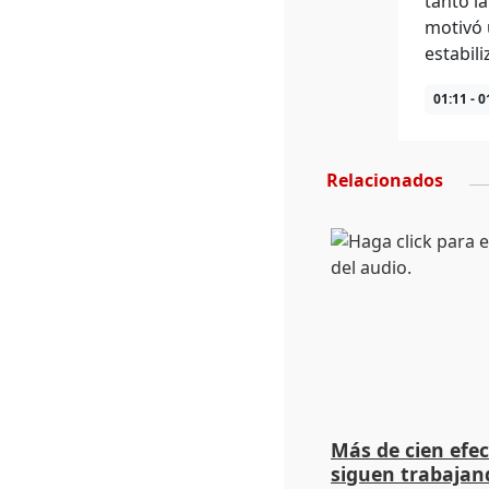
tanto l
motivó 
estabil
01:11 - 0
Relacionados
Más de cien efec
siguen trabajand