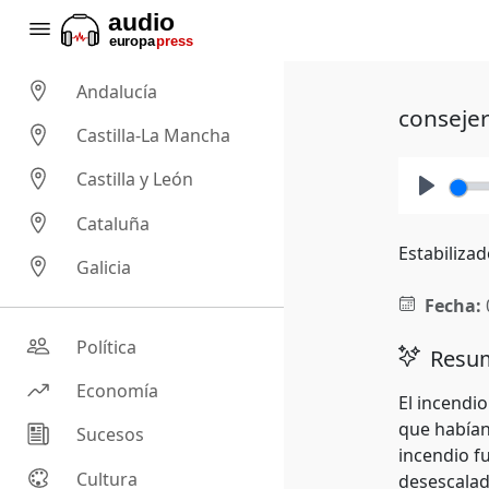
Andalucía
consejer
Castilla-La Mancha
Castilla y León
Play
Cataluña
Estabilizad
Galicia
Fecha:
Política
Resum
Economía
El incendio
que habían
Sucesos
incendio fu
Cultura
desescalad