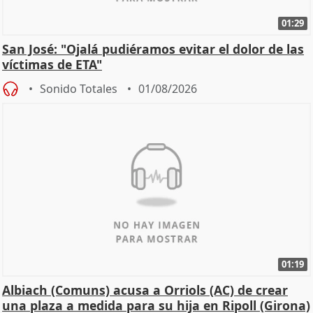
01:29
San José: "Ojalá pudiéramos evitar el dolor de las
víctimas de ETA"
Sonido Totales
01/08/2026
01:19
Albiach (Comuns) acusa a Orriols (AC) de crear
una plaza a medida para su hija en Ripoll (Girona)