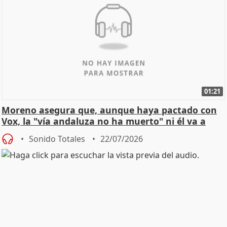
01:21
Moreno asegura que, aunque haya pactado con
Vox, la "vía andaluza no ha muerto" ni él va a
"cambiar"
Sonido Totales
22/07/2026