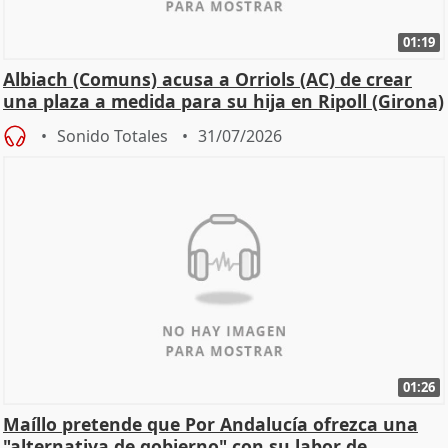
01:19
Albiach (Comuns) acusa a Orriols (AC) de crear
una plaza a medida para su hija en Ripoll (Girona)
Sonido Totales
31/07/2026
01:26
Maíllo pretende que Por Andalucía ofrezca una
"alternativa de gobierno" con su labor de