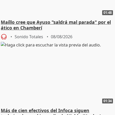
01:48
Maíllo cree que Ayuso "saldrá mal parada" por el
ático en Chamberí
Sonido Totales
08/08/2026
01:34
Más de cien efectivos del Infoca siguen