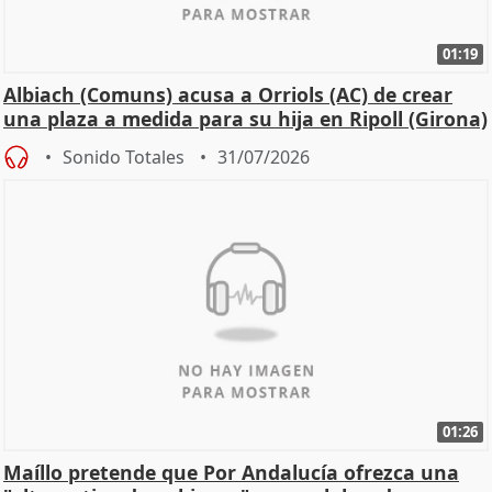
01:19
Albiach (Comuns) acusa a Orriols (AC) de crear
una plaza a medida para su hija en Ripoll (Girona)
Sonido Totales
31/07/2026
01:26
Maíllo pretende que Por Andalucía ofrezca una