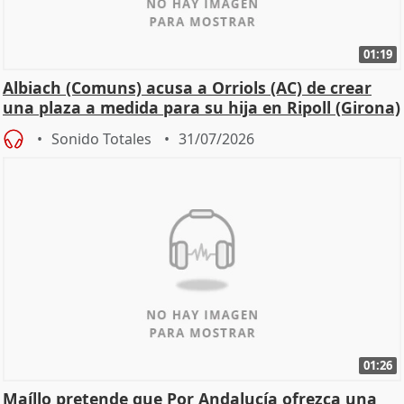
01:19
Albiach (Comuns) acusa a Orriols (AC) de crear
una plaza a medida para su hija en Ripoll (Girona)
Sonido Totales
31/07/2026
01:26
Maíllo pretende que Por Andalucía ofrezca una