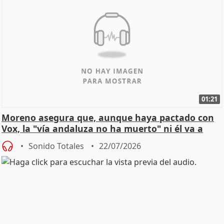
01:21
Moreno asegura que, aunque haya pactado con
Vox, la "vía andaluza no ha muerto" ni él va a
"cambiar"
Sonido Totales
22/07/2026