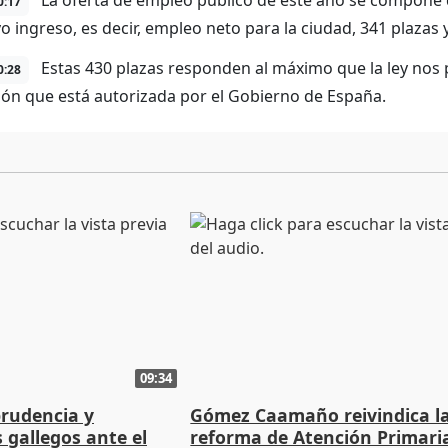
La oferta de empleo público de este año se compone d
0:17
o ingreso, es decir, empleo neto para la ciudad, 341 plazas
Estas 430 plazas responden al máximo que la ley nos 
0:28
ión que está autorizada por el Gobierno de España.
09:34
prudencia y
Gómez Caamaño reivindica l
s gallegos ante el
reforma de Atención Primari