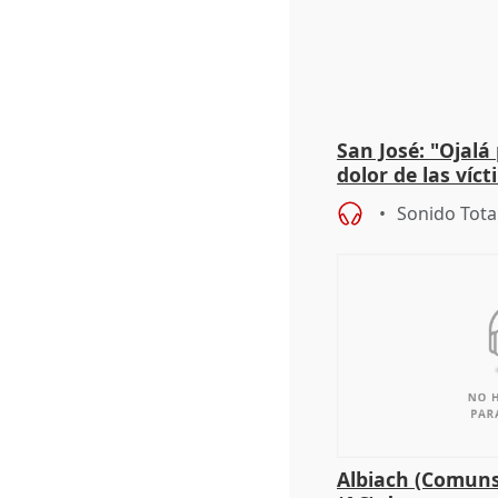
San José: "Ojalá
dolor de las víc
Sonido Tota
Albiach (Comuns