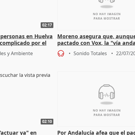
02:17
 personas en Huelva
Moreno asegura que, aunqu
complicado por el
pactado con Vox, la "vía and
ha muerto" ni él va a "cambi
les y Ambiente
Sonido Totales
22/07/2
02:10
"actuar ya" en
Por Andalucía afea que el pa