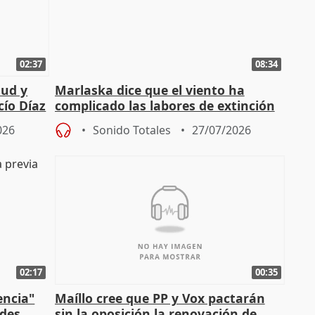
02:37
08:34
tud y
Marlaska dice que el viento ha
cío Díaz
complicado las labores de extinción
durante la madrugada
026
Sonido Totales
27/07/2026
02:17
00:35
encia"
Maíllo cree que PP y Vox pactarán
ades
sin la oposición la renovación de