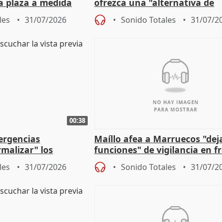
a plaza a medida
ofrezca una "alternativa de
ipoll (Girona)
gobierno" con su labor de op
les
31/07/2026
Sonido Totales
31/07/2
00:38
ergencias
Maíllo afea a Marruecos "dej
malizar" los
funciones" de vigilancia en f
frir un incendio
con Ceuta
les
31/07/2026
Sonido Totales
31/07/2