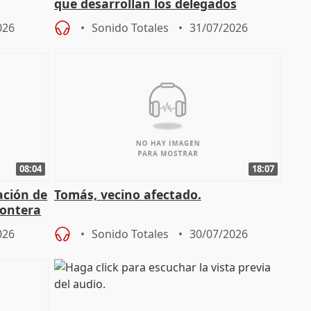
que desarrollan los delegados
osición
territoriales de la Junta
026
Sonido Totales
31/07/2026
08:04
18:07
ación de
Tomás, vecino afectado.
rontera
026
Sonido Totales
30/07/2026