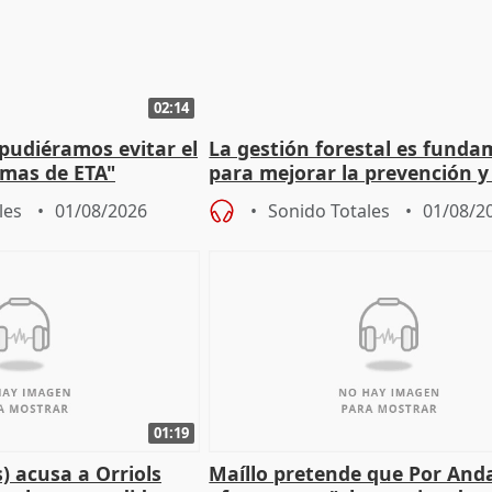
02:14
 pudiéramos evitar el
La gestión forestal es funda
timas de ETA"
para mejorar la prevención y
actuación frente a incendios
les
01/08/2026
Sonido Totales
01/08/2
01:19
) acusa a Orriols
Maíllo pretende que Por And