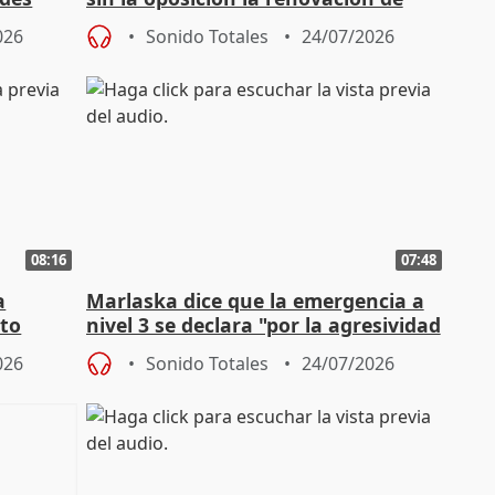
órganos como el Defensor
026
Sonido Totales
24/07/2026
08:16
07:48
a
Marlaska dice que la emergencia a
cto
nivel 3 se declara "por la agresividad
de los incendios"
026
Sonido Totales
24/07/2026