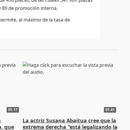
e 430 plazas, de las cuales 341 son plazas
 y 89 de promoción interna.
permite, al máximo de la tasa de
01:17
01:41
a
La actriz Susana Abaitua cree que la
a, que
extrema derecha "está legalizando la