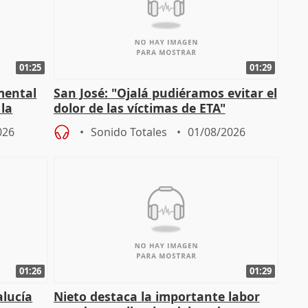
01:25
01:29
mental
San José: "Ojalá pudiéramos evitar el
 la
dolor de las víctimas de ETA"
026
Sonido Totales
01/08/2026
01:26
01:29
alucía
Nieto destaca la importante labor