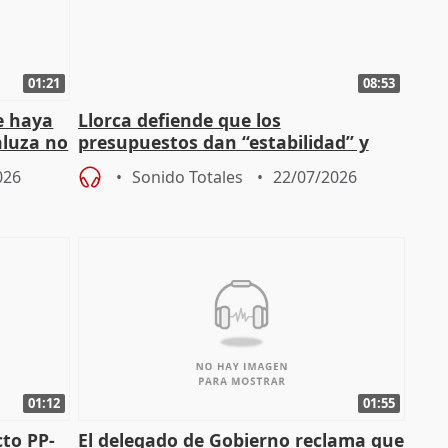
01:21
08:53
e haya
Llorca defiende que los
aluza no
presupuestos dan “estabilidad” y
ar"
dice que no ha hablado con Feijóo
026
Sonido Totales
22/07/2026
01:12
01:55
cto PP-
El delegado de Gobierno reclama que