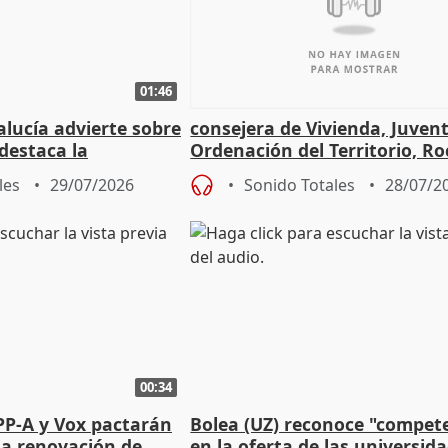
01:46
lucía advierte sobre
consejera de Vivienda, Juven
 destaca la
Ordenación del Territorio, Ro
la prevención
les
29/07/2026
Sonido Totales
28/07/2
00:34
PP-A y Vox pactarán
Bolea (UZ) reconoce "compet
 la renovación de
en la oferta de las universid