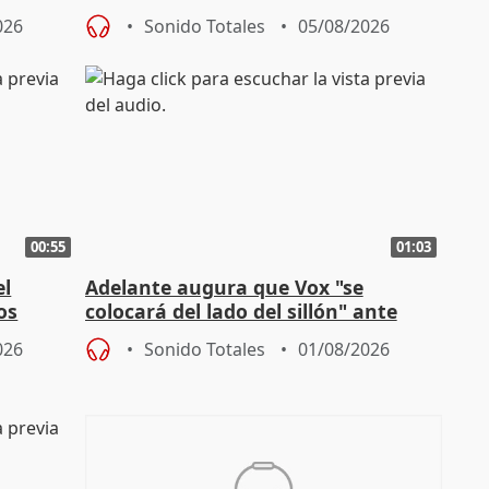
homofobia"
026
Sonido Totales
05/08/2026
00:55
01:03
el
Adelante augura que Vox "se
os
colocará del lado del sillón" ante
es
iniciativas de la oposición
026
Sonido Totales
01/08/2026