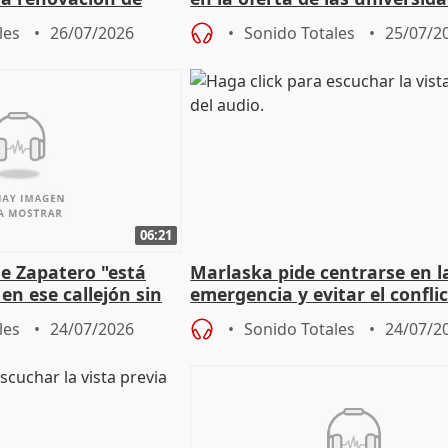
 Defensor
privadas
les
26/07/2026
Sonido Totales
25/07/2
06:21
e Zapatero "está
Marlaska pide centrarse en l
en ese callejón sin
emergencia y evitar el confli
político
les
24/07/2026
Sonido Totales
24/07/2