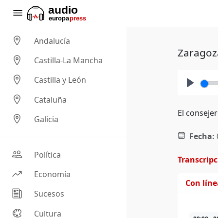
Andalucía
Zaragoza
Castilla-La Mancha
Castilla y León
Play
Cataluña
El conseje
Galicia
Fecha:
Política
Transcrip
Economía
Con lín
Sucesos
Cultura