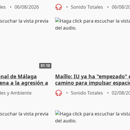
e agosto
reforzará la autogestión
les
06/08/2026
Sonido Totales
06/08/2
01:10
ional de Málaga
Maíllo: IU ya ha "empezado" 
ena a la agresión a
camino para impulsar espaci
de Urgencias
unitarios para las municipal
les y Ambiente
Sonido Totales
02/08/2