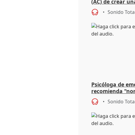
(AC) de crear un
para su hija en R
Sonido Tota
Psicóloga de em
recomienda "nor
síntomas tras su
Sonido Tota