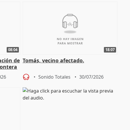
08:04
18:07
ación de
Tomás, vecino afectado.
rontera
026
Sonido Totales
30/07/2026