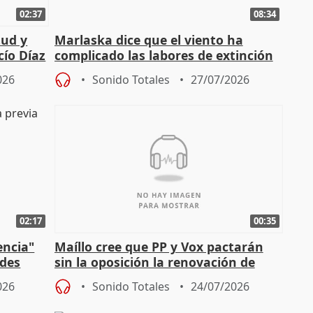
02:37
08:34
tud y
Marlaska dice que el viento ha
cío Díaz
complicado las labores de extinción
durante la madrugada
026
Sonido Totales
27/07/2026
02:17
00:35
encia"
Maíllo cree que PP y Vox pactarán
ades
sin la oposición la renovación de
órganos como el Defensor
026
Sonido Totales
24/07/2026