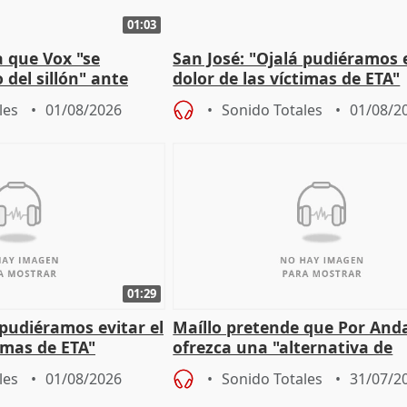
01:03
 que Vox "se
San José: "Ojalá pudiéramos e
 del sillón" ante
dolor de las víctimas de ETA"
 oposición
les
01/08/2026
Sonido Totales
01/08/2
01:29
 pudiéramos evitar el
Maíllo pretende que Por And
timas de ETA"
ofrezca una "alternativa de
gobierno" con su labor de op
les
01/08/2026
Sonido Totales
31/07/2