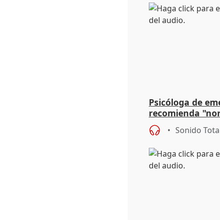
Psicóloga de em
recomienda "nor
síntomas tras su
Sonido Tota