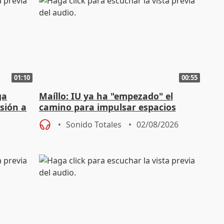
01:10
00:55
ga
Maíllo: IU ya ha "empezado" el
sión a
camino para impulsar espacios
unitarios para las municipales
Sonido Totales
02/08/2026