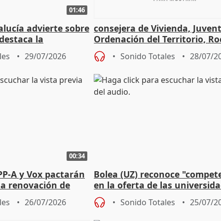
01:46
lucía advierte sobre
consejera de Vivienda, Juven
 destaca la
Ordenación del Territorio, Ro
la prevención
les
29/07/2026
Sonido Totales
28/07/2
00:34
PP-A y Vox pactarán
Bolea (UZ) reconoce "compet
 la renovación de
en la oferta de las universid
 Defensor
privadas
les
26/07/2026
Sonido Totales
25/07/2