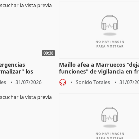
00:38
ergencias
Maíllo afea a Marruecos "dej
malizar" los
funciones" de vigilancia en f
frir un incendio
con Ceuta
les
31/07/2026
Sonido Totales
31/07/2