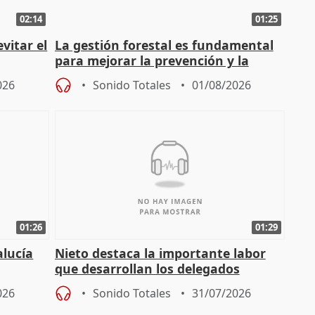
02:14
01:25
vitar el
La gestión forestal es fundamental
para mejorar la prevención y la
actuación frente a incendios
026
Sonido Totales
01/08/2026
01:26
01:29
alucía
Nieto destaca la importante labor
que desarrollan los delegados
osición
territoriales de la Junta
026
Sonido Totales
31/07/2026