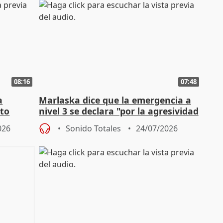
08:16
07:48
a
Marlaska dice que la emergencia a
cto
nivel 3 se declara "por la agresividad
de los incendios"
026
Sonido Totales
24/07/2026