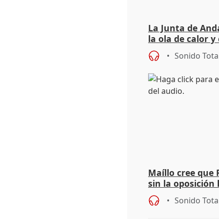
La Junta de Anda
la ola de calor y
importancia de 
Sonido Tota
Maíllo cree que 
sin la oposición
órganos como el
Sonido Tota