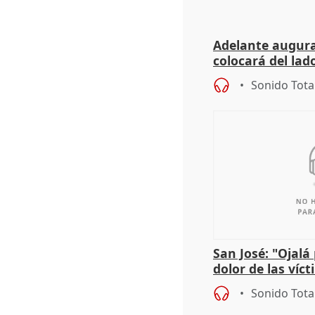
Adelante augura
colocará del lado
iniciativas de la
Sonido Tota
San José: "Ojalá
dolor de las víc
Sonido Tota