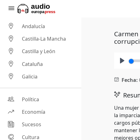
Andalucía
Carmen C
Castilla-La Mancha
corrupc
Castilla y León
Cataluña
Play
Galicia
Fecha:
Resum
Política
Una mujer 
Economía
la imparcia
cargos púb
Sucesos
mantener l
Cultura
mejores op