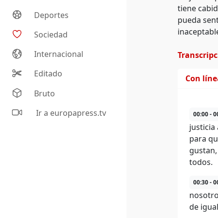
tiene cabi
Deportes
pueda sent
inaceptabl
Sociedad
Internacional
Transcrip
Editado
Con lín
Bruto
Ir a europapress.tv
00:00 - 0
justici
para qu
gustan,
todos.
00:30 - 0
nosotro
de igua