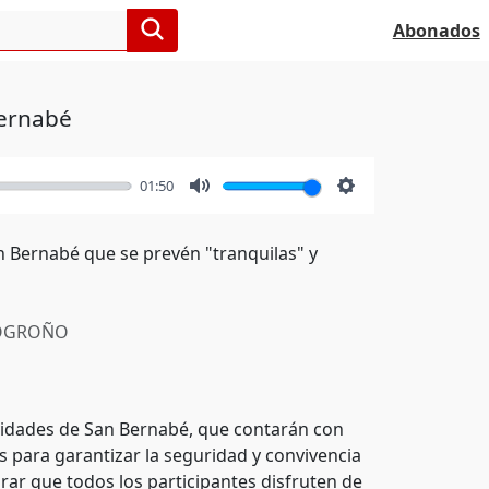
Abonados
Bernabé
01:50
Mute
Settings
an Bernabé que se prevén "tranquilas" y
OGROÑO
ividades de San Bernabé, que contarán con
s para garantizar la seguridad y convivencia
urar que todos los participantes disfruten de