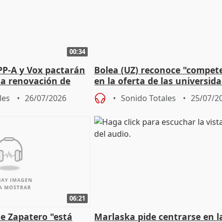
00:34
PP-A y Vox pactarán
Bolea (UZ) reconoce "compet
 la renovación de
en la oferta de las universid
 Defensor
privadas
les
26/07/2026
Sonido Totales
25/07/2
06:21
e Zapatero "está
Marlaska pide centrarse en l