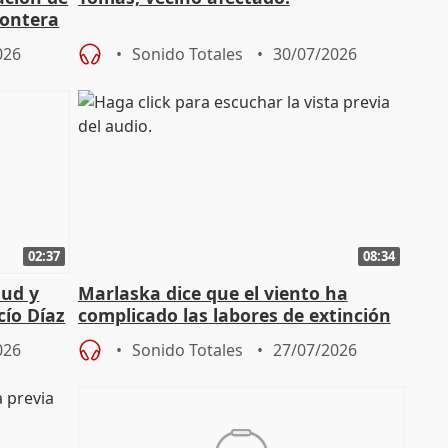
rontera
026
Sonido Totales
30/07/2026
02:37
08:34
tud y
Marlaska dice que el viento ha
cío Díaz
complicado las labores de extinción
durante la madrugada
026
Sonido Totales
27/07/2026