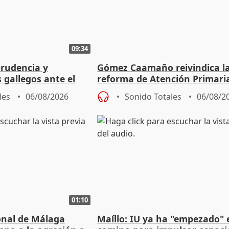
09:34
prudencia y
Gómez Caamaño reivindica l
s gallegos ante el
reforma de Atención Primari
e agosto
reforzará la autogestión
les
06/08/2026
Sonido Totales
06/08/2
01:10
ional de Málaga
Maíllo: IU ya ha "empezado" 