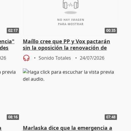
02:17
00:35
encia"
Maíllo cree que PP y Vox pactarán
ades
sin la oposición la renovación de
órganos como el Defensor
026
Sonido Totales
24/07/2026
08:16
07:48
a
Marlaska dice que la emergencia a