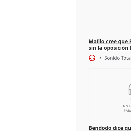
Maíllo cree que 
sin la oposición
órganos como el
Sonido Tota
Bendodo dice qu