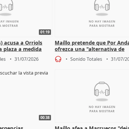
01:19
) acusa a Orriols
Maíllo pretende que Por And
a plaza a medida
ofrezca una "alternativa de
ipoll (Girona)
gobierno" con su labor de op
les
31/07/2026
Sonido Totales
31/07/2
00:38
ergencias
Maíllo afea a Marruecos "dej