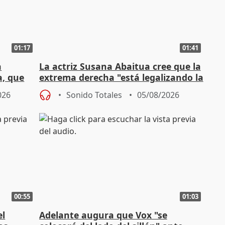
01:17
01:41
a
La actriz Susana Abaitua cree que la
a, que
extrema derecha "está legalizando la
homofobia"
026
Sonido Totales
05/08/2026
00:55
01:03
el
Adelante augura que Vox "se