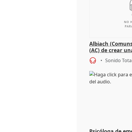
Albiach (Comuns
(AC) de crear un
para su hija en R
Sonido Tota
Psicóloga de em