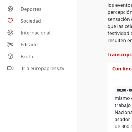
los evento
Deportes
percepción
sensación 
Sociedad
que las ce
Internacional
festividad
resulten e
Editado
Transcrip
Bruto
Ir a europapress.tv
Con lín
00:00 - 0
mismo e
trabajo
Naciona
asador 
de 300 