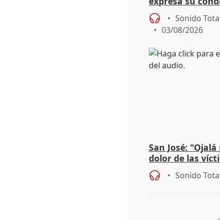
expresa su cond
dos enfermeras 
Sonido Tota
03/08/2026
San José: "Ojalá
dolor de las víc
Sonido Tota