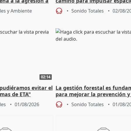
ena a la agresión a
camino para impulsar espaci
de Urgencias
unitarios para las municipal
les y Ambiente
Sonido Totales
02/08/2
02:14
 pudiéramos evitar el
La gestión forestal es funda
timas de ETA"
para mejorar la prevención y
actuación frente a incendios
les
01/08/2026
Sonido Totales
01/08/2