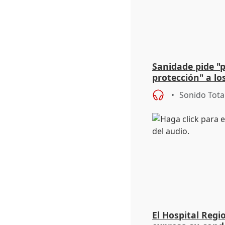
Sanidade pide "
protección" a lo
eclipse del 12 d
Sonido Tota
El Hospital Reg