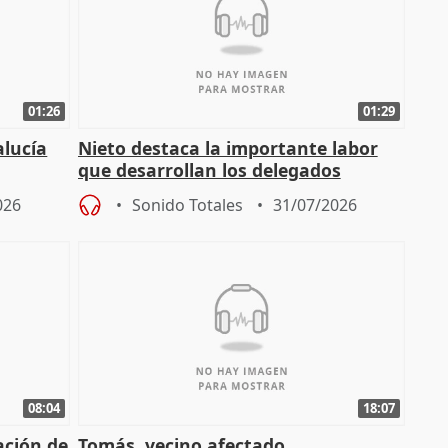
01:26
01:29
alucía
Nieto destaca la importante labor
que desarrollan los delegados
osición
territoriales de la Junta
026
Sonido Totales
31/07/2026
08:04
18:07
ación de
Tomás, vecino afectado.