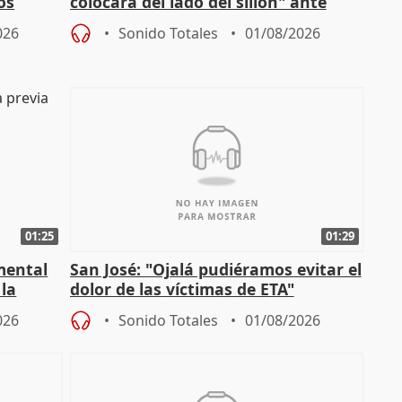
os
colocará del lado del sillón" ante
es
iniciativas de la oposición
026
Sonido Totales
01/08/2026
01:25
01:29
mental
San José: "Ojalá pudiéramos evitar el
 la
dolor de las víctimas de ETA"
026
Sonido Totales
01/08/2026