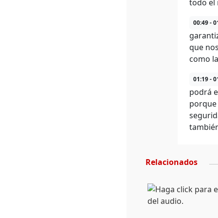
todo el
00:49 - 0
garanti
que nos
como la
01:19 - 0
podrá e
porque 
segurid
también
Relacionados