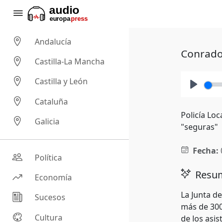
Andalucía
Conrado
Castilla-La Mancha
Castilla y León
Play
Cataluña
Policía Loc
Galicia
"seguras"
Fecha:
Política
Resum
Economía
La Junta d
Sucesos
más de 300
Cultura
de los asis