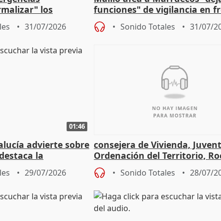
malizar" los
funciones" de vigilancia en f
frir un incendio
con Ceuta
les
31/07/2026
Sonido Totales
31/07/2
01:46
lucía advierte sobre
consejera de Vivienda, Juven
 destaca la
Ordenación del Territorio, Ro
la prevención
les
29/07/2026
Sonido Totales
28/07/2