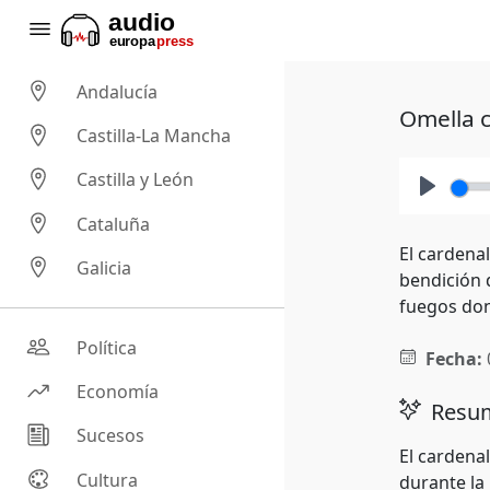
Andalucía
Omella c
Castilla-La Mancha
Castilla y León
Play
Cataluña
El cardena
Galicia
bendición 
fuegos don
Política
Fecha:
Economía
Resum
Sucesos
El cardenal
Cultura
durante la