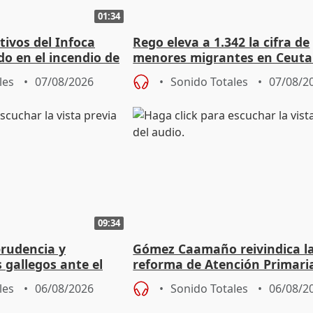
01:34
tivos del Infoca
Rego eleva a 1.342 la cifra de
o en el incendio de
menores migrantes en Ceuta 
entrada masiva
les
07/08/2026
Sonido Totales
07/08/2
09:34
prudencia y
Gómez Caamaño reivindica l
s gallegos ante el
reforma de Atención Primari
e agosto
reforzará la autogestión
les
06/08/2026
Sonido Totales
06/08/2