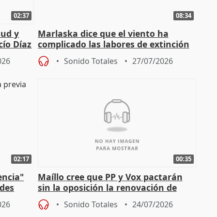
02:37
08:34
tud y
Marlaska dice que el viento ha
cío Díaz
complicado las labores de extinción
durante la madrugada
026
Sonido Totales
27/07/2026
02:17
00:35
encia"
Maíllo cree que PP y Vox pactarán
ades
sin la oposición la renovación de
órganos como el Defensor
026
Sonido Totales
24/07/2026