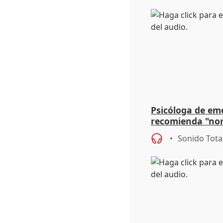
Psicóloga de em
recomienda "nor
síntomas tras su
Sonido Tota