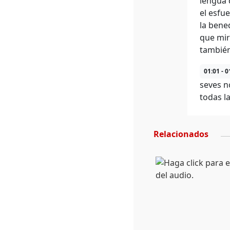
lengua 
el esfu
la bene
que mir
también
01:01 - 0
seves n
todas l
Relacionados