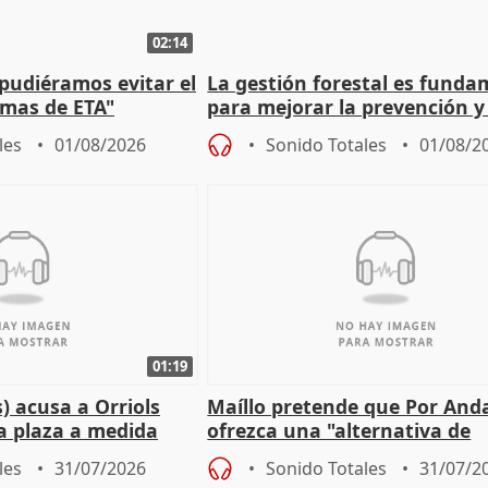
02:14
 pudiéramos evitar el
La gestión forestal es funda
timas de ETA"
para mejorar la prevención y
actuación frente a incendios
les
01/08/2026
Sonido Totales
01/08/2
01:19
) acusa a Orriols
Maíllo pretende que Por And
a plaza a medida
ofrezca una "alternativa de
ipoll (Girona)
gobierno" con su labor de op
les
31/07/2026
Sonido Totales
31/07/2