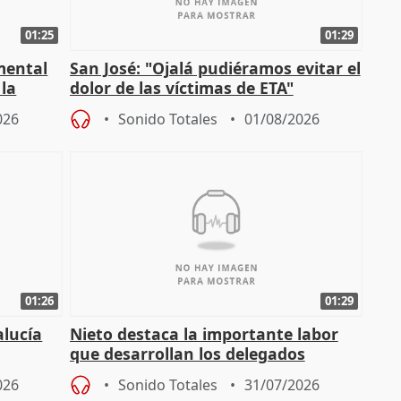
01:25
01:29
mental
San José: "Ojalá pudiéramos evitar el
 la
dolor de las víctimas de ETA"
026
Sonido Totales
01/08/2026
01:26
01:29
alucía
Nieto destaca la importante labor
que desarrollan los delegados
osición
territoriales de la Junta
026
Sonido Totales
31/07/2026