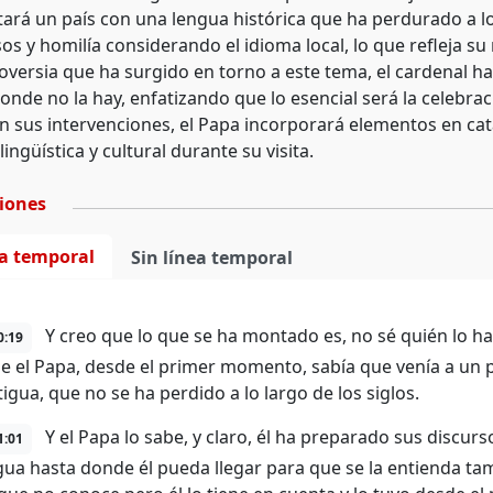
tará un país con una lengua histórica que ha perdurado a lo
os y homilía considerando el idioma local, lo que refleja su
roversia que ha surgido en torno a este tema, el cardenal 
nde no la hay, enfatizando que lo esencial será la celebraci
En sus intervenciones, el Papa incorporará elementos en c
lingüística y cultural durante su visita.
ciones
ea temporal
Sin línea temporal
Y creo que lo que se ha montado es, no sé quién lo h
0:19
e el Papa, desde el primer momento, sabía que venía a un p
igua, que no se ha perdido a lo largo de los siglos.
Y el Papa lo sabe, y claro, él ha preparado sus discur
1:01
gua hasta donde él pueda llegar para que se la entienda ta