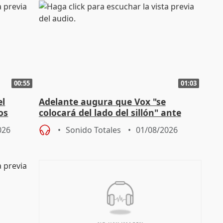
00:55
01:03
el
Adelante augura que Vox "se
os
colocará del lado del sillón" ante
es
iniciativas de la oposición
026
Sonido Totales
01/08/2026