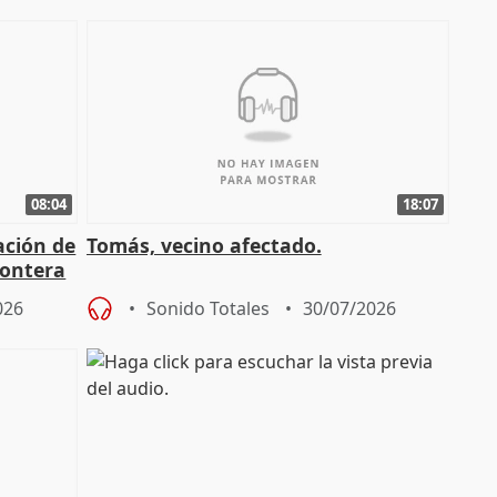
08:04
18:07
ación de
Tomás, vecino afectado.
rontera
026
Sonido Totales
30/07/2026