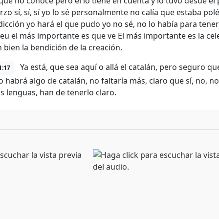
que no conoce pero él lo tiene en cuenta y lo tuvo desde e
erzo sí, sí, sí yo lo sé personalmente no calía que estaba po
dicción yo hará el que pudo yo no sé, no lo había para tene
eu el más importante es que ve El más importante es la cele
 bien la bendición de la creación.
Ya está, que sea aquí o allá el catalán, pero seguro 
1:17
o habrá algo de catalán, no faltaría más, claro que sí, no, n
as lenguas, han de tenerlo claro.