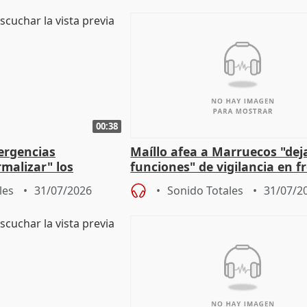
00:38
ergencias
Maíllo afea a Marruecos "dej
malizar" los
funciones" de vigilancia en f
frir un incendio
con Ceuta
les
31/07/2026
Sonido Totales
31/07/2