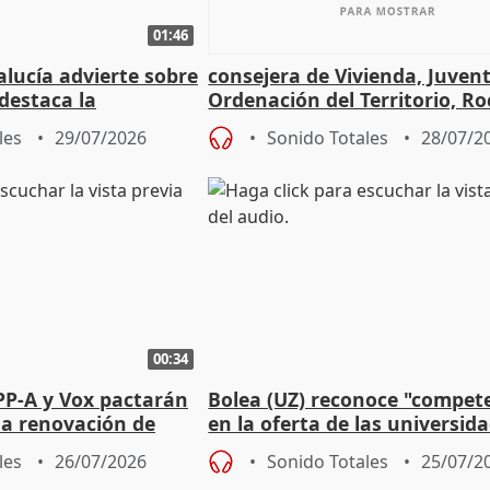
01:46
lucía advierte sobre
consejera de Vivienda, Juven
 destaca la
Ordenación del Territorio, Ro
la prevención
les
29/07/2026
Sonido Totales
28/07/2
00:34
PP-A y Vox pactarán
Bolea (UZ) reconoce "compet
 la renovación de
en la oferta de las universid
 Defensor
privadas
les
26/07/2026
Sonido Totales
25/07/2