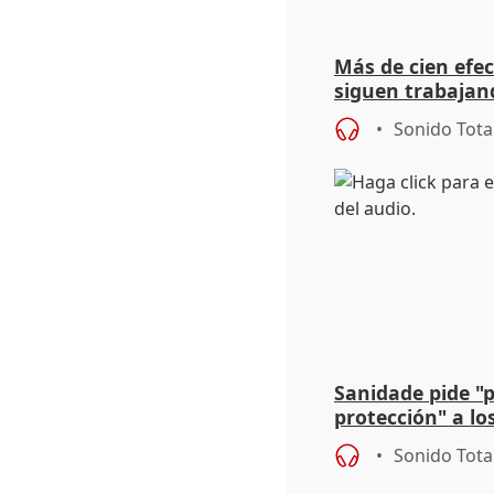
Más de cien efec
siguen trabajand
Niebla (Huelva)
Sonido Tota
Sanidade pide "
protección" a lo
eclipse del 12 d
Sonido Tota