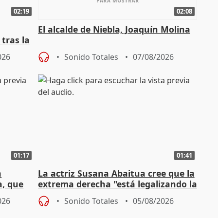
02:19
02:08
El alcalde de Niebla, Joaquín Molina
tras la
026
Sonido Totales
07/08/2026
01:17
01:41
a
La actriz Susana Abaitua cree que la
a, que
extrema derecha "está legalizando la
homofobia"
026
Sonido Totales
05/08/2026