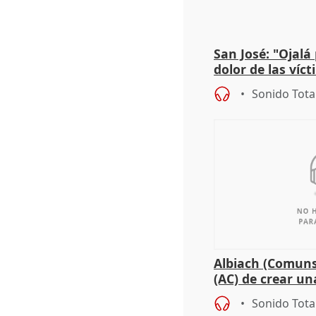
San José: "Ojalá
dolor de las víc
Sonido Tota
Albiach (Comuns
(AC) de crear un
para su hija en R
Sonido Tota