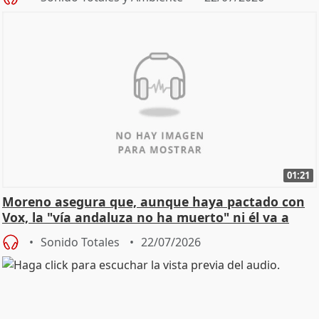
01:21
Moreno asegura que, aunque haya pactado con
Vox, la "vía andaluza no ha muerto" ni él va a
"cambiar"
Sonido Totales
22/07/2026