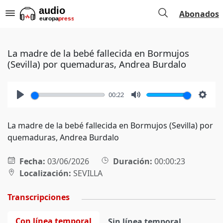
Abonados
La madre de la bebé fallecida en Bormujos
(Sevilla) por quemaduras, Andrea Burdalo
00:22
Play
Mute
Setti
La madre de la bebé fallecida en Bormujos (Sevilla) por
quemaduras, Andrea Burdalo
Fecha:
03/06/2026
Duración:
00:00:23
Localización:
SEVILLA
Transcripciones
Con línea temporal
Sin línea temporal