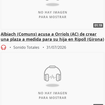
01:19
Albiach (Comuns) acusa a Orriols (AC) de crear
una plaza a medida para su hija en Ripoll (Girona)
Sonido Totales
31/07/2026