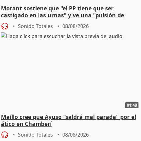
Morant sostiene que "el PP tiene que ser
castigado en las urnas" y ve una "pulsión de
cambio"
Sonido Totales
08/08/2026
01:48
Maíllo cree que Ayuso "saldrá mal parada" por el
ático en Chamberí
Sonido Totales
08/08/2026