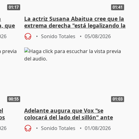
01:17
01:41
a
La actriz Susana Abaitua cree que la
a, que
extrema derecha "está legalizando la
homofobia"
026
Sonido Totales
05/08/2026
00:55
01:03
el
Adelante augura que Vox "se
os
colocará del lado del sillón" ante
es
iniciativas de la oposición
026
Sonido Totales
01/08/2026