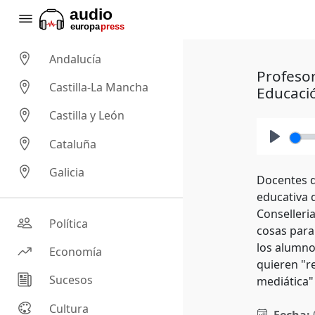
Andalucía
Profesor
Castilla-La Mancha
Educaci
Castilla y León
Cataluña
Play
Galicia
Docentes d
educativa 
Conselleri
Política
cosas para
los alumno
Economía
quieren "re
Sucesos
mediática"
Cultura