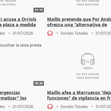
01:19
) acusa a Orriols
Maíllo pretende que Por And
a plaza a medida
ofrezca una "alternativa de
ipoll (Girona)
gobierno" con su labor de op
les
31/07/2026
Sonido Totales
31/07/2
00:38
ergencias
Maíllo afea a Marruecos "dej
malizar" los
funciones" de vigilancia en f
frir un incendio
con Ceuta
les
31/07/2026
Sonido Totales
31/07/2