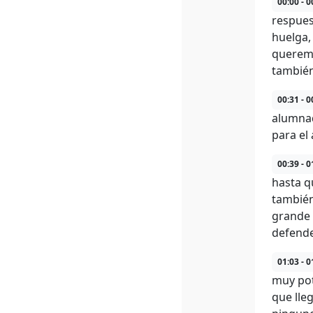
00:00 - 0
respues
huelga,
queremo
también
00:31 - 0
alumnad
para el
00:39 - 0
hasta q
también
grande 
defende
01:03 - 0
muy pot
que lle