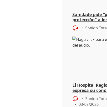
Sanidade pide "
protección" a lo
eclipse del 12 d
Sonido Tota
El Hospital Reg
expresa su cond
dos enfermeras 
Sonido Tota
03/08/2026