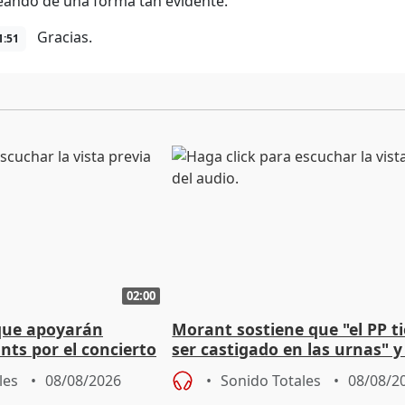
ando de una forma tan evidente.
Gracias.
1:51
02:00
que apoyarán
Morant sostiene que "el PP t
nts por el concierto
ser castigado en las urnas" 
 financiación
"pulsión de cambio"
les
08/08/2026
Sonido Totales
08/08/2