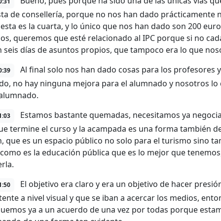
Bueno, pues porque ha sido una de las únicas vías qu
0:31
ta de consellería, porque no nos han dado prácticamente 
 esta es la cuarta, y lo único que nos han dado son 200 eur
s, queremos que esté relacionado al IPC porque si no ca
 seis días de asuntos propios, que tampoco era lo que no
Al final solo nos han dado cosas para los profesores 
0:39
o, no hay ninguna mejora para el alumnado y nosotros lo
 alumnado.
Estamos bastante quemadas, necesitamos ya negociar 
1:03
ue termine el curso y la acampada es una forma también de 
, que es un espacio público no solo para el turismo sino ta
como es la educación pública que es lo mejor que tenemos,
rla.
El objetivo era claro y era un objetivo de hacer pres
1:50
ente a nivel visual y que se iban a acercar los medios, en
guemos ya a un acuerdo de una vez por todas porque esta