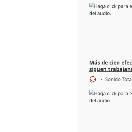
Más de cien efec
siguen trabajand
Niebla (Huelva)
Sonido Tota