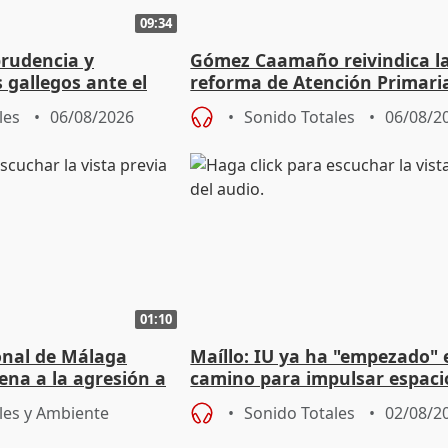
09:34
prudencia y
Gómez Caamaño reivindica l
s gallegos ante el
reforma de Atención Primari
e agosto
reforzará la autogestión
les
06/08/2026
Sonido Totales
06/08/2
01:10
ional de Málaga
Maíllo: IU ya ha "empezado" 
ena a la agresión a
camino para impulsar espaci
de Urgencias
unitarios para las municipal
les y Ambiente
Sonido Totales
02/08/2