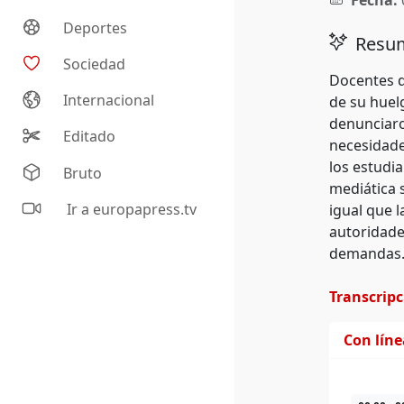
Fecha:
Deportes
Resum
Sociedad
Docentes d
Internacional
de su huel
denunciaro
Editado
necesidade
los estudia
Bruto
mediática 
Ir a europapress.tv
igual que 
autoridade
demandas
Transcrip
Con lín