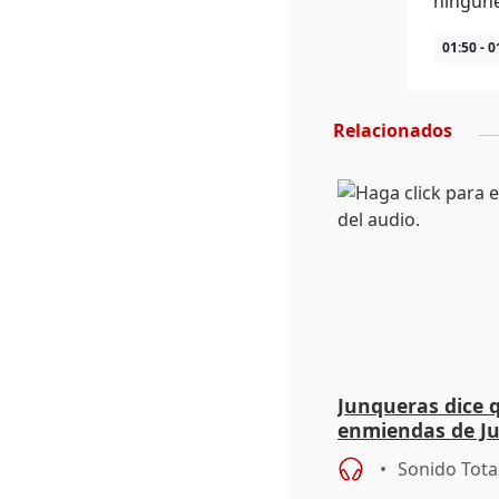
ningune
01:50 - 0
Relacionados
Junqueras dice 
enmiendas de Ju
en el trámite de
Sonido Tota