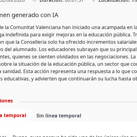
02/06/2026
Duración:
00:01:57
Localización:
Va
en generado con IA
e la Comunitat Valenciana han iniciado una acampada en la
ga indefinida para exigir mejoras en la educación pública. T
n que la Conselleria solo ha ofrecido incrementos salariales
s del alumnado. Los educadores subrayan que su principal 
ntes, quienes se sienten olvidados en las negociaciones. La
sobre la situación de la educación pública, un sector que c
la sanidad. Esta acción representa una respuesta a lo que c
s educativas, y advierten que continuarán su lucha hasta ob
.
ciones
ea temporal
Sin línea temporal