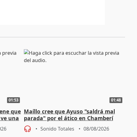
01:53
01:48
iene que
Maíllo cree que Ayuso "saldrá mal
y ve una
parada" por el ático en Chamberí
026
Sonido Totales
08/08/2026