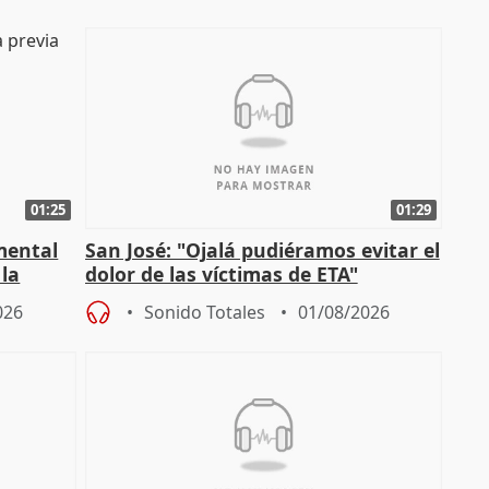
01:25
01:29
mental
San José: "Ojalá pudiéramos evitar el
 la
dolor de las víctimas de ETA"
026
Sonido Totales
01/08/2026