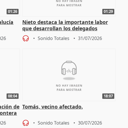
01:26
01:29
alucía
Nieto destaca la importante labor
que desarrollan los delegados
osición
territoriales de la Junta
026
Sonido Totales
31/07/2026
08:04
18:07
ación de
Tomás, vecino afectado.
rontera
026
Sonido Totales
30/07/2026