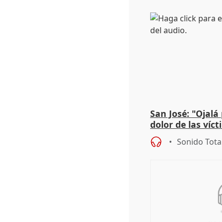
San José: "Ojalá
dolor de las víc
Sonido Tota