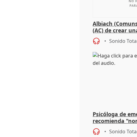
Albiach (Comuns
(AC) de crear un
para su hija en R
Sonido Tota
Psicóloga de em
recomienda "nor
síntomas tras su
Sonido Tota