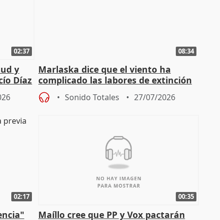
02:37
08:34
tud y
Marlaska dice que el viento ha
cío Díaz
complicado las labores de extinción
durante la madrugada
026
Sonido Totales
27/07/2026
02:17
00:35
encia"
Maíllo cree que PP y Vox pactarán