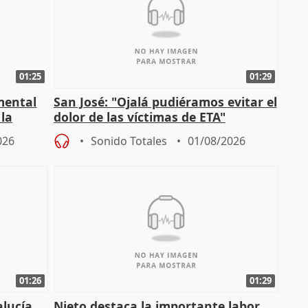
01:25
01:29
mental
San José: "Ojalá pudiéramos evitar el
 la
dolor de las víctimas de ETA"
026
Sonido Totales
01/08/2026
01:26
01:29
alucía
Nieto destaca la importante labor