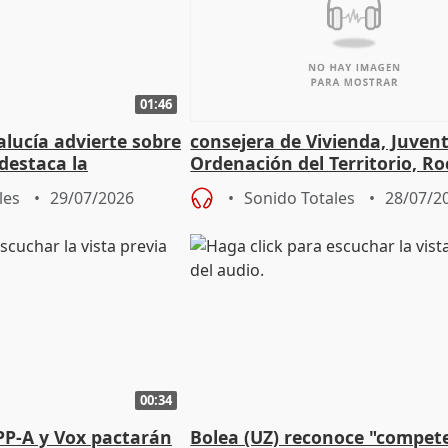
01:46
lucía advierte sobre
consejera de Vivienda, Juven
 destaca la
Ordenación del Territorio, Ro
la prevención
les
29/07/2026
Sonido Totales
28/07/2
00:34
PP-A y Vox pactarán
Bolea (UZ) reconoce "compet