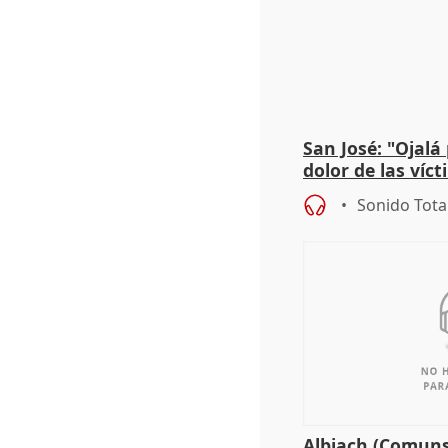
San José: "Ojalá
dolor de las víc
Sonido Tota
Albiach (Comuns