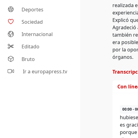
realizada 
Deportes
experienci
Explicó que
Sociedad
Agradeció 
Internacional
también re
era posibl
Editado
por la opor
órganos.
Bruto
Ir a europapress.tv
Transcrip
Con lín
00:00 - 0
hubiese
es grac
porque 