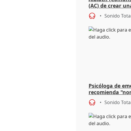
(AC) de crear un
para su hija en R
Sonido Tota
Psicóloga de em
recomienda "nor
síntomas tras su
Sonido Tota