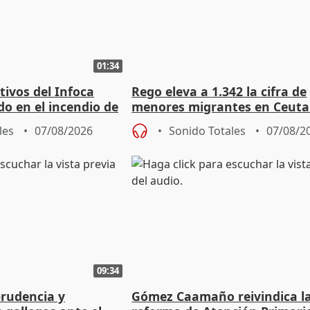
01:34
tivos del Infoca
Rego eleva a 1.342 la cifra de
o en el incendio de
menores migrantes en Ceuta 
entrada masiva
les
07/08/2026
Sonido Totales
07/08/2
09:34
prudencia y
Gómez Caamaño reivindica l