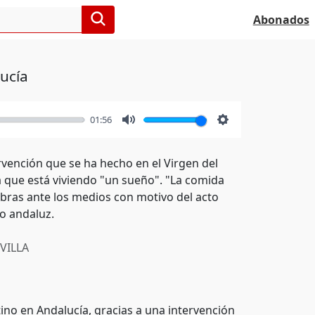
Abonados
ucía
01:56
Mute
Settings
rvención que se ha hecho en el Virgen del
ra que está viviendo "un sueño". "La comida
abras ante los medios con motivo del acto
co andaluz.
VILLA
ino en Andalucía, gracias a una intervención