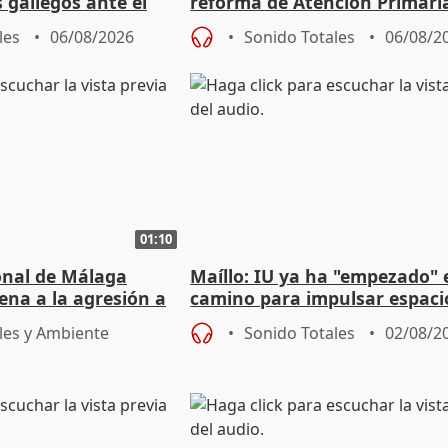
s gallegos ante el
reforma de Atención Primari
e agosto
reforzará la autogestión
les
06/08/2026
Sonido Totales
06/08/2
01:10
ional de Málaga
Maíllo: IU ya ha "empezado" 
ena a la agresión a
camino para impulsar espaci
de Urgencias
unitarios para las municipal
les y Ambiente
Sonido Totales
02/08/2