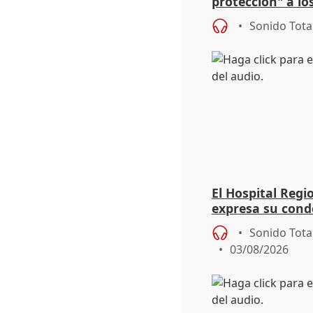
protección" a lo
eclipse del 12 d
Sonido Tota
El Hospital Reg
expresa su cond
dos enfermeras 
Sonido Tota
03/08/2026