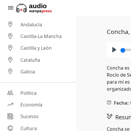
Andalucía
Concha, 
Castilla-La Mancha
Castilla y León
Play
Cataluña
Concha es 
Galicia
Rocío de S
para mí es
organizado
Política
Fecha:
Economía
Resum
Sucesos
Cultura
Concha se 