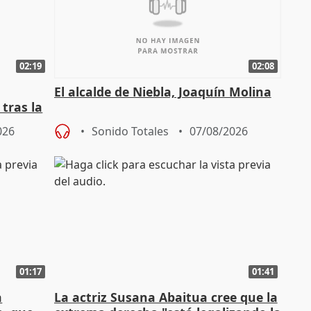
02:19
02:08
El alcalde de Niebla, Joaquín Molina
tras la
026
Sonido Totales
07/08/2026
01:17
01:41
a
La actriz Susana Abaitua cree que la