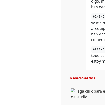
digo, m
han dado
00:45 - 0
se me h
al equi
han vis
comer p
01:28 - 0
todo es
estoy mu
Relacionados