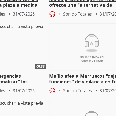
a plaza a medida
ofrezca una "alternativa de
ipoll (Girona)
gobierno" con su labor de op
les
31/07/2026
Sonido Totales
31/07/2
00:38
ergencias
Maíllo afea a Marruecos "dej
malizar" los
funciones" de vigilancia en f
frir un incendio
con Ceuta
les
31/07/2026
Sonido Totales
31/07/2