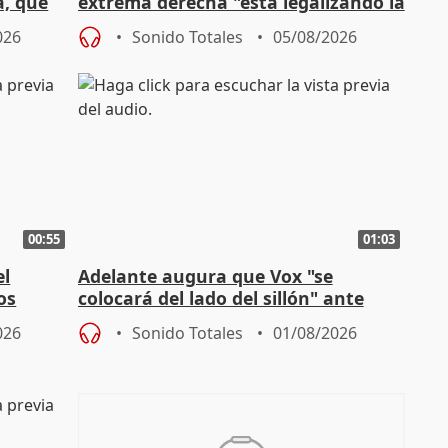
a, que
extrema derecha "está legalizando la
homofobia"
026
Sonido Totales
05/08/2026
00:55
01:03
el
Adelante augura que Vox "se
os
colocará del lado del sillón" ante
es
iniciativas de la oposición
026
Sonido Totales
01/08/2026