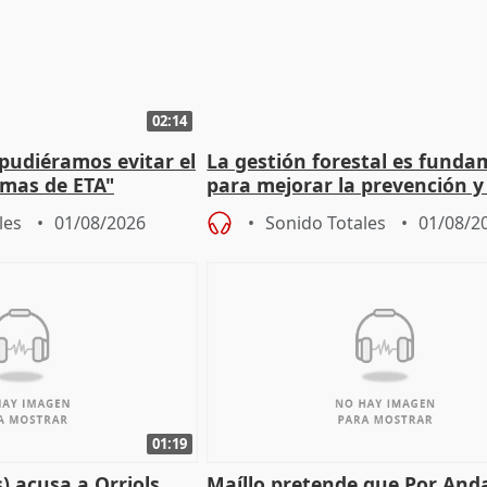
02:14
 pudiéramos evitar el
La gestión forestal es funda
timas de ETA"
para mejorar la prevención y
actuación frente a incendios
les
01/08/2026
Sonido Totales
01/08/2
01:19
) acusa a Orriols
Maíllo pretende que Por And