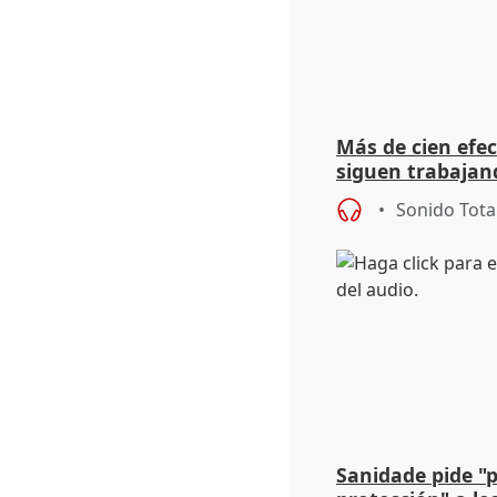
Más de cien efec
siguen trabajand
Niebla (Huelva)
Sonido Tota
Sanidade pide "