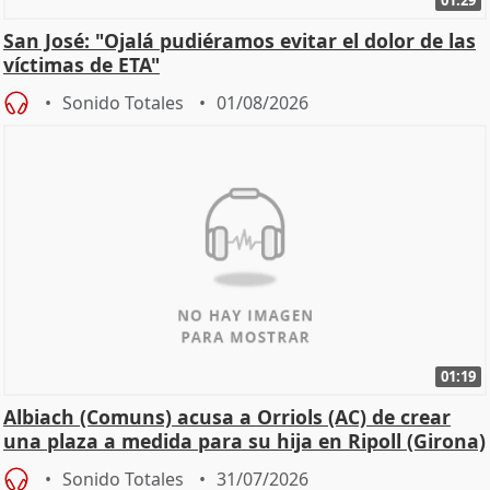
San José: "Ojalá pudiéramos evitar el dolor de las
víctimas de ETA"
Sonido Totales
01/08/2026
01:19
Albiach (Comuns) acusa a Orriols (AC) de crear
una plaza a medida para su hija en Ripoll (Girona)
Sonido Totales
31/07/2026