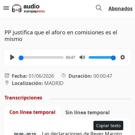
Abonados
PP justifica que el aforo en comisiones es el
mismo
00:47
Play
Mute
Setti
Fecha:
01/06/2026
Duración:
00:00:47
Localización:
MADRID
Transcripciones
Con línea temporal
Sin línea temporal
Copiar texto
Las declaraciones de Reyes Maroto
00:00 - 00:19