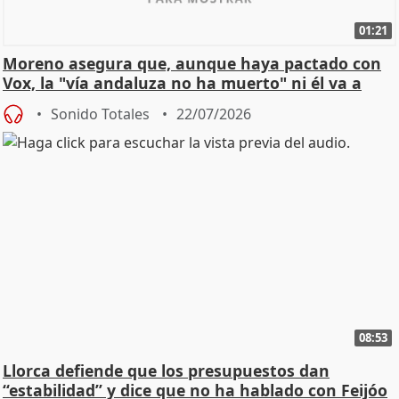
01:21
Moreno asegura que, aunque haya pactado con
Vox, la "vía andaluza no ha muerto" ni él va a
"cambiar"
Sonido Totales
22/07/2026
08:53
Llorca defiende que los presupuestos dan
“estabilidad” y dice que no ha hablado con Feijóo