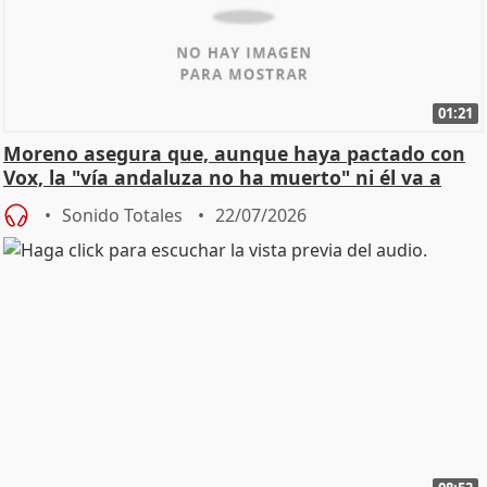
01:21
Moreno asegura que, aunque haya pactado con
Vox, la "vía andaluza no ha muerto" ni él va a
"cambiar"
Sonido Totales
22/07/2026