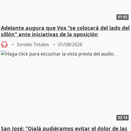
01:03
Adelante augura que Vox "se colocará del lado del
sillón" ante iniciativas de la oposición
Sonido Totales
01/08/2026
02:14
San José: "Ojalá pudiéramos evitar el dolor de las