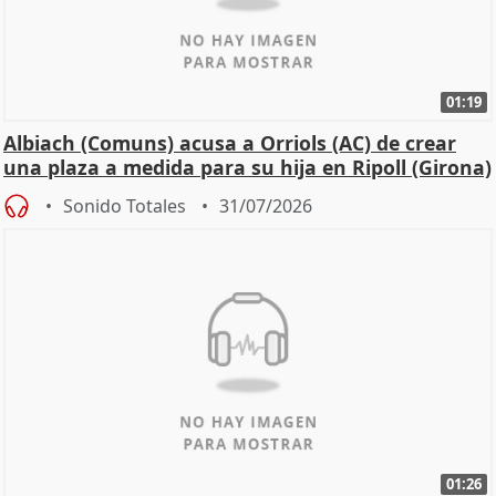
01:19
Albiach (Comuns) acusa a Orriols (AC) de crear
una plaza a medida para su hija en Ripoll (Girona)
Sonido Totales
31/07/2026
01:26