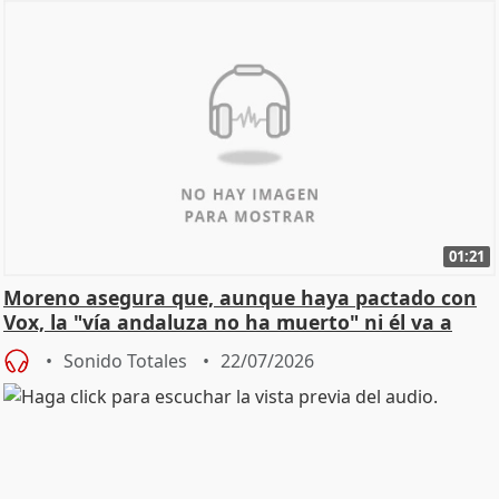
01:21
Moreno asegura que, aunque haya pactado con
Vox, la "vía andaluza no ha muerto" ni él va a
"cambiar"
Sonido Totales
22/07/2026