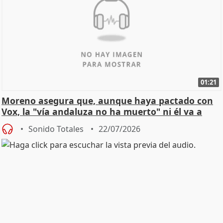
01:21
Moreno asegura que, aunque haya pactado con
Vox, la "vía andaluza no ha muerto" ni él va a
"cambiar"
Sonido Totales
22/07/2026