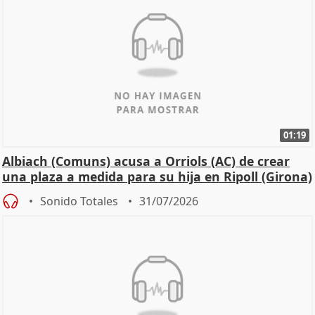
01:19
Albiach (Comuns) acusa a Orriols (AC) de crear
una plaza a medida para su hija en Ripoll (Girona)
Sonido Totales
31/07/2026