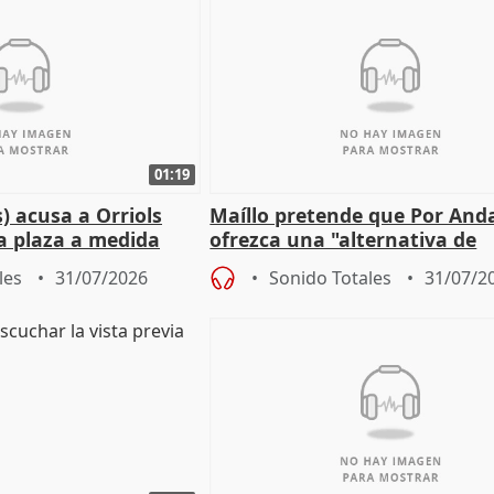
01:19
) acusa a Orriols
Maíllo pretende que Por And
a plaza a medida
ofrezca una "alternativa de
ipoll (Girona)
gobierno" con su labor de op
les
31/07/2026
Sonido Totales
31/07/2