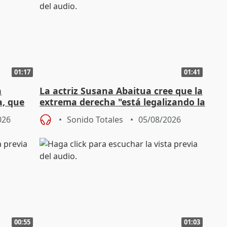
01:17
01:41
a
La actriz Susana Abaitua cree que la
a, que
extrema derecha "está legalizando la
homofobia"
026
Sonido Totales
05/08/2026
00:55
01:03