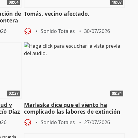
08:04
18:07
ación de
Tomás, vecino afectado.
rontera
026
Sonido Totales
30/07/2026
02:37
08:34
tud y
Marlaska dice que el viento ha
cío Díaz
complicado las labores de extinción
durante la madrugada
026
Sonido Totales
27/07/2026