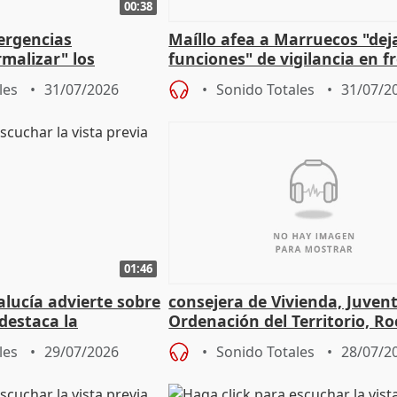
00:38
ergencias
Maíllo afea a Marruecos "dej
malizar" los
funciones" de vigilancia en f
frir un incendio
con Ceuta
les
31/07/2026
Sonido Totales
31/07/2
01:46
lucía advierte sobre
consejera de Vivienda, Juven
 destaca la
Ordenación del Territorio, Ro
la prevención
les
29/07/2026
Sonido Totales
28/07/2