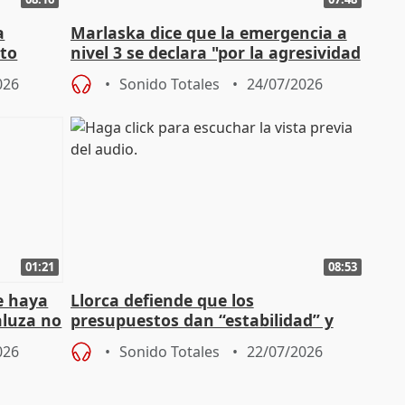
a
Marlaska dice que la emergencia a
cto
nivel 3 se declara "por la agresividad
de los incendios"
026
Sonido Totales
24/07/2026
01:21
08:53
e haya
Llorca defiende que los
aluza no
presupuestos dan “estabilidad” y
ar"
dice que no ha hablado con Feijóo
026
Sonido Totales
22/07/2026