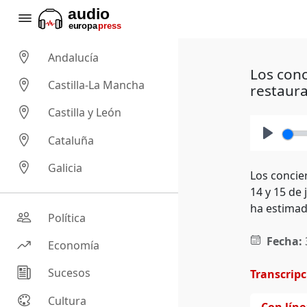
Andalucía
Los conc
Castilla-La Mancha
restaur
Castilla y León
Cataluña
Play
Galicia
Los concier
14 y 15 de 
ha estimad
Política
Fecha:
Economía
Sucesos
Transcrip
Cultura