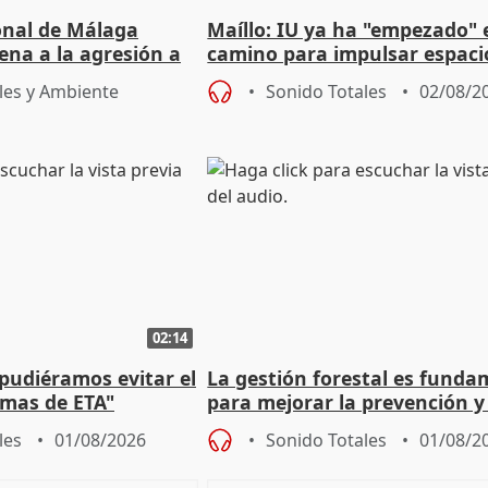
ional de Málaga
Maíllo: IU ya ha "empezado" 
ena a la agresión a
camino para impulsar espaci
de Urgencias
unitarios para las municipal
les y Ambiente
Sonido Totales
02/08/2
02:14
 pudiéramos evitar el
La gestión forestal es funda
timas de ETA"
para mejorar la prevención y
actuación frente a incendios
les
01/08/2026
Sonido Totales
01/08/2