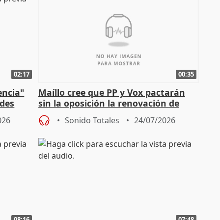
02:17
00:35
encia"
Maíllo cree que PP y Vox pactarán
ades
sin la oposición la renovación de
órganos como el Defensor
026
Sonido Totales
24/07/2026
08:16
07:48