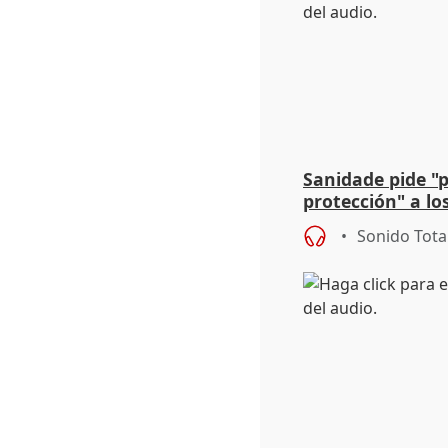
Sanidade pide "
protección" a lo
eclipse del 12 d
Sonido Tota