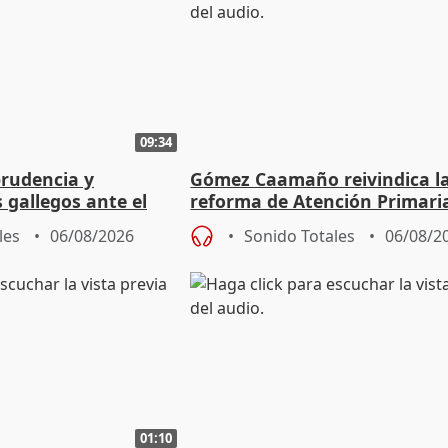
09:34
prudencia y
Gómez Caamaño reivindica l
s gallegos ante el
reforma de Atención Primari
e agosto
reforzará la autogestión
les
06/08/2026
Sonido Totales
06/08/2
01:10