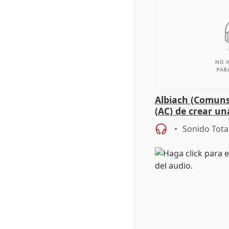
Albiach (Comuns
(AC) de crear un
para su hija en R
Sonido Tota