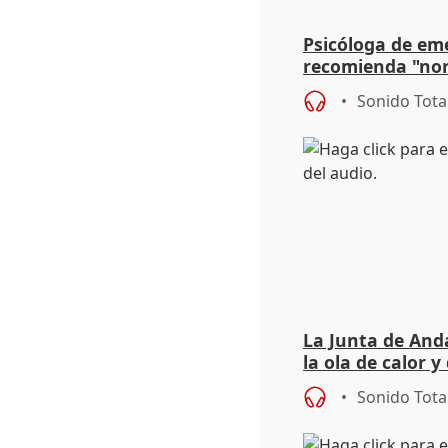
Psicóloga de em
recomienda "nor
síntomas tras su
Sonido Tota
La Junta de Anda
la ola de calor y
importancia de 
Sonido Tota