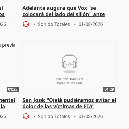
el
Adelante augura que Vox "se
os
colocará del lado del sillón" ante
es
iniciativas de la oposición
026
Sonido Totales
01/08/2026
01:25
01:29
mental
San José: "Ojalá pudiéramos evitar el
 la
dolor de las víctimas de ETA"
026
Sonido Totales
01/08/2026