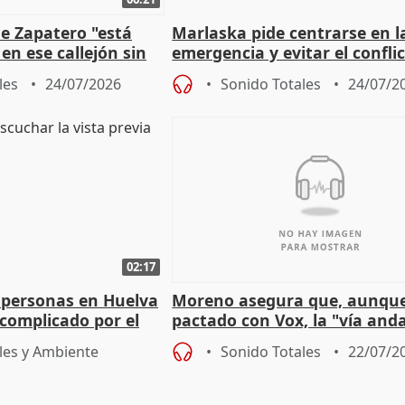
e Zapatero "está
Marlaska pide centrarse en l
en ese callejón sin
emergencia y evitar el confli
político
les
24/07/2026
Sonido Totales
24/07/2
02:17
 personas en Huelva
Moreno asegura que, aunqu
complicado por el
pactado con Vox, la "vía and
ha muerto" ni él va a "cambi
les y Ambiente
Sonido Totales
22/07/2