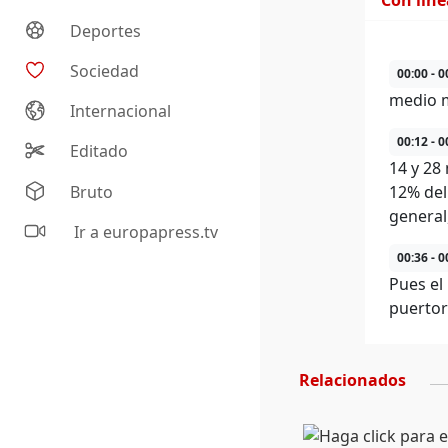
Con lín
Deportes
Sociedad
00:00 - 0
medio m
Internacional
00:12 - 0
Editado
14 y 28
Bruto
12% del
general
Ir a europapress.tv
00:36 - 0
Pues el 
puertor
Relacionados