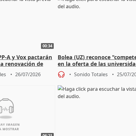
00:34
PP-A y Vox pactarán
Bolea (UZ) reconoce "compet
 la renovación de
en la oferta de las universid
 Defensor
privadas
les
26/07/2026
Sonido Totales
25/07/2
06:21