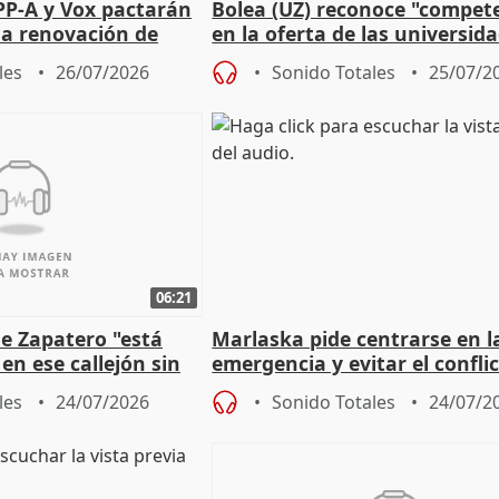
PP-A y Vox pactarán
Bolea (UZ) reconoce "compet
 la renovación de
en la oferta de las universid
 Defensor
privadas
les
26/07/2026
Sonido Totales
25/07/2
06:21
e Zapatero "está
Marlaska pide centrarse en l
en ese callejón sin
emergencia y evitar el confli
político
les
24/07/2026
Sonido Totales
24/07/2