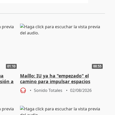
01:10
00:55
ga
Maíllo: IU ya ha "empezado" el
sión a
camino para impulsar espacios
unitarios para las municipales
Sonido Totales
02/08/2026