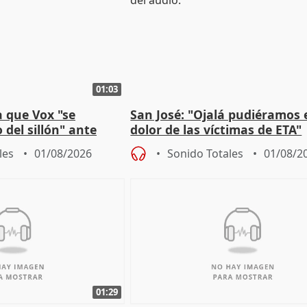
01:03
 que Vox "se
San José: "Ojalá pudiéramos e
 del sillón" ante
dolor de las víctimas de ETA"
 oposición
les
01/08/2026
Sonido Totales
01/08/2
01:29