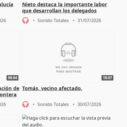
alucía
Nieto destaca la importante labor
que desarrollan los delegados
osición
territoriales de la Junta
026
Sonido Totales
31/07/2026
08:04
18:07
ación de
Tomás, vecino afectado.
rontera
026
Sonido Totales
30/07/2026