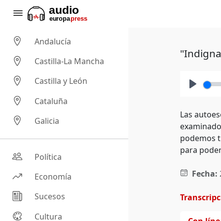
Andalucía
"Indigna
Castilla-La Mancha
Castilla y León
Play
Cataluña
Las autoes
Galicia
examinador
podemos tr
para poder
Política
Fecha:
Economía
Sucesos
Transcrip
Cultura