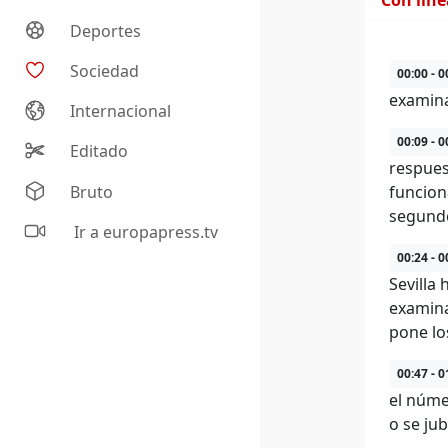
Con lín
Deportes
Sociedad
00:00 - 0
examina
Internacional
00:09 - 0
Editado
respues
Bruto
funcion
segund
Ir a europapress.tv
00:24 - 0
Sevilla
examina
pone lo
00:47 - 0
el núme
o se jub