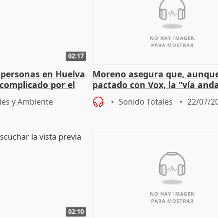
02:17
 personas en Huelva
Moreno asegura que, aunqu
complicado por el
pactado con Vox, la "vía and
ha muerto" ni él va a "cambi
les y Ambiente
Sonido Totales
22/07/2
02:10