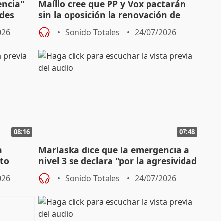
encia"
Maíllo cree que PP y Vox pactarán
ades
sin la oposición la renovación de
órganos como el Defensor
026
Sonido Totales
24/07/2026
08:16
07:48
a
Marlaska dice que la emergencia a
cto
nivel 3 se declara "por la agresividad
de los incendios"
026
Sonido Totales
24/07/2026