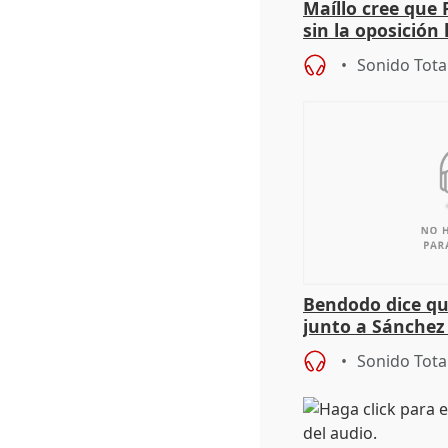
Maíllo cree que 
sin la oposición
órganos como el
Sonido Tota
Bendodo dice qu
junto a Sánchez 
salida
Sonido Tota