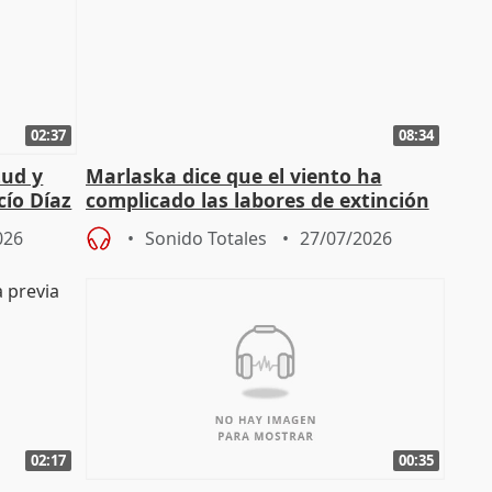
02:37
08:34
tud y
Marlaska dice que el viento ha
cío Díaz
complicado las labores de extinción
durante la madrugada
026
Sonido Totales
27/07/2026
02:17
00:35