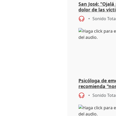
San José: "Ojalá
dolor de las víc
Sonido Tota
Psicóloga de em
recomienda "nor
síntomas tras su
Sonido Tota