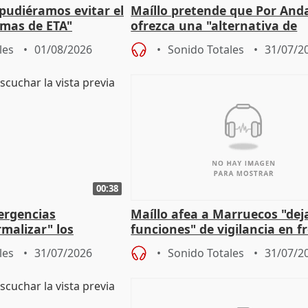
 pudiéramos evitar el
Maíllo pretende que Por And
timas de ETA"
ofrezca una "alternativa de
gobierno" con su labor de op
les
01/08/2026
Sonido Totales
31/07/2
00:38
ergencias
Maíllo afea a Marruecos "dej
malizar" los
funciones" de vigilancia en f
frir un incendio
con Ceuta
les
31/07/2026
Sonido Totales
31/07/2