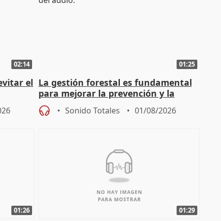
02:14
01:25
vitar el
La gestión forestal es fundamental
para mejorar la prevención y la
actuación frente a incendios
026
Sonido Totales
01/08/2026
01:26
01:29