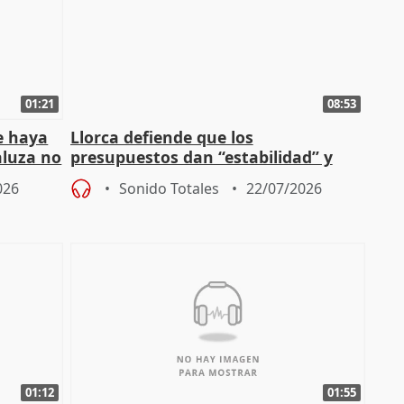
01:21
08:53
e haya
Llorca defiende que los
aluza no
presupuestos dan “estabilidad” y
ar"
dice que no ha hablado con Feijóo
026
Sonido Totales
22/07/2026
01:12
01:55