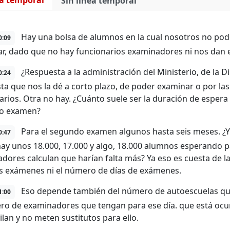
ea temporal
Sin línea temporal
Hay una bolsa de alumnos en la cual nosotros no pod
0:09
r, dado que no hay funcionarios examinadores ni nos dan
¿Respuesta a la administración del Ministerio, de la D
0:24
ta que nos la dé a corto plazo, de poder examinar o por las 
arios. Otra no hay. ¿Cuánto suele ser la duración de esper
o examen?
Para el segundo examen algunos hasta seis meses. ¿Y c
0:47
 hay unos 18.000, 17.000 y algo, 18.000 alumnos esperando 
dores calculan que harían falta más? Ya eso es cuesta de l
s exámenes ni el número de días de exámenes.
Eso depende también del número de autoescuelas que
1:00
ro de examinadores que tengan para ese día. que está ocu
ilan y no meten sustitutos para ello.