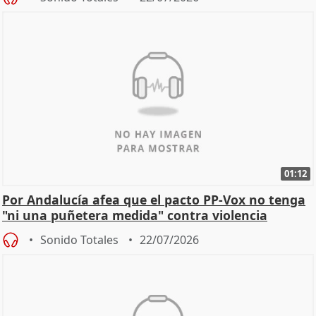
01:12
Por Andalucía afea que el pacto PP-Vox no tenga
"ni una puñetera medida" contra violencia
machista
Sonido Totales
22/07/2026