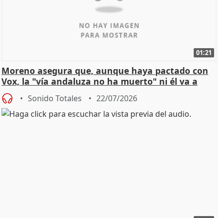
01:21
Moreno asegura que, aunque haya pactado con
Vox, la "vía andaluza no ha muerto" ni él va a
"cambiar"
Sonido Totales
22/07/2026