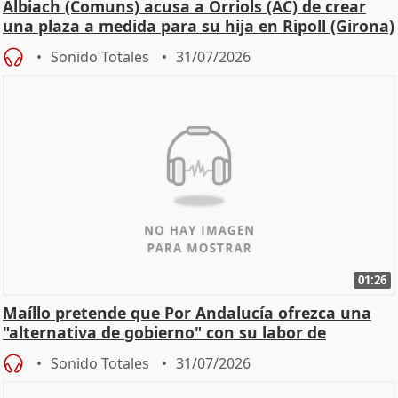
Albiach (Comuns) acusa a Orriols (AC) de crear
una plaza a medida para su hija en Ripoll (Girona)
Sonido Totales
31/07/2026
01:26
Maíllo pretende que Por Andalucía ofrezca una
"alternativa de gobierno" con su labor de
oposición
Sonido Totales
31/07/2026