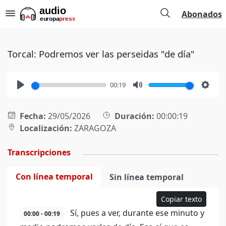
Abonados
Torcal: Podremos ver las perseidas "de día"
00:19
Play
Mute
Setti
Fecha:
29/05/2026
Duración:
00:00:19
Localización:
ZARAGOZA
Transcripciones
Con línea temporal
Sin línea temporal
Copiar texto
Sí, pues a ver, durante ese minuto y
00:00 - 00:19