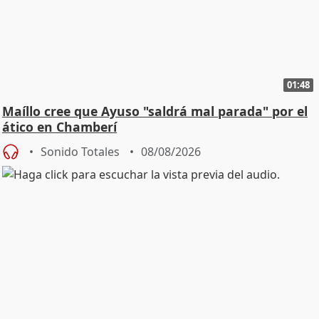
01:48
Maíllo cree que Ayuso "saldrá mal parada" por el
ático en Chamberí
Sonido Totales
08/08/2026