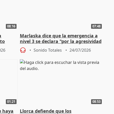
08:16
07:48
a
Marlaska dice que la emergencia a
cto
nivel 3 se declara "por la agresividad
de los incendios"
026
Sonido Totales
24/07/2026
01:21
08:53
e haya
Llorca defiende que los