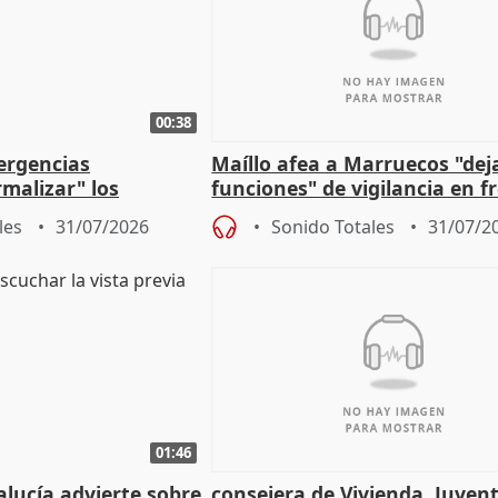
00:38
ergencias
Maíllo afea a Marruecos "dej
malizar" los
funciones" de vigilancia en f
frir un incendio
con Ceuta
les
31/07/2026
Sonido Totales
31/07/2
01:46
lucía advierte sobre
consejera de Vivienda, Juven