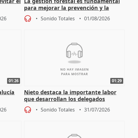
vitar el
La gestión forestal es fundamental
para mejorar la prevención y la
actuación frente a incendios
026
Sonido Totales
01/08/2026
01:26
01:29
alucía
Nieto destaca la importante labor
que desarrollan los delegados
osición
territoriales de la Junta
026
Sonido Totales
31/07/2026