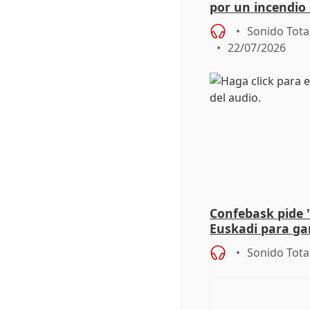
por un incendio 
viento
Sonido Tota
22/07/2026
Confebask pide 
Euskadi para gar
con un pacto de
Sonido Tota