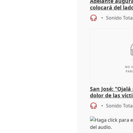
Adelante augura
colocará del lado
iniciativas de la
Sonido Tota
San José: "Ojalá
dolor de las víc
Sonido Tota