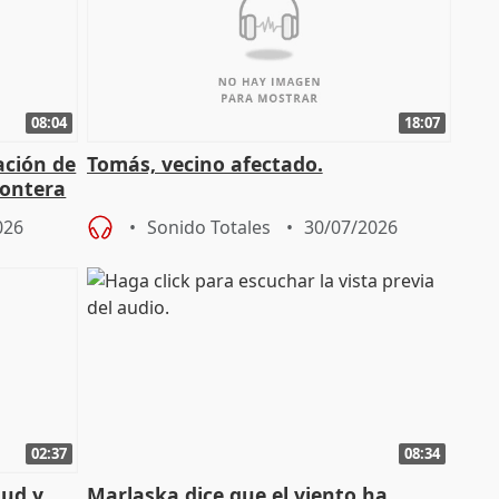
08:04
18:07
ación de
Tomás, vecino afectado.
rontera
026
Sonido Totales
30/07/2026
02:37
08:34
tud y
Marlaska dice que el viento ha