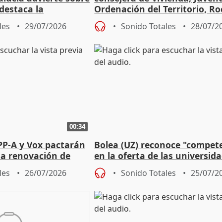
 destaca la
Ordenación del Territorio, Ro
la prevención
les
29/07/2026
Sonido Totales
28/07/2
00:34
PP-A y Vox pactarán
Bolea (UZ) reconoce "compet
 la renovación de
en la oferta de las universid
 Defensor
privadas
les
26/07/2026
Sonido Totales
25/07/2