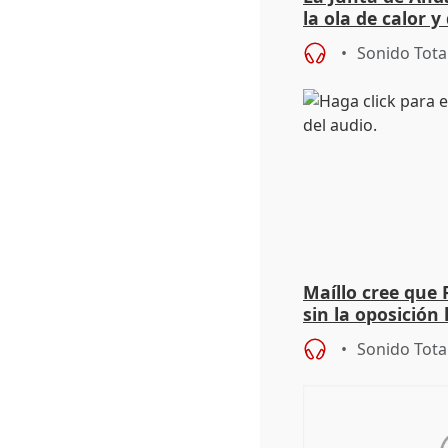
la ola de calor y
importancia de 
Sonido Tota
Maíllo cree que 
sin la oposición
órganos como el
Sonido Tota