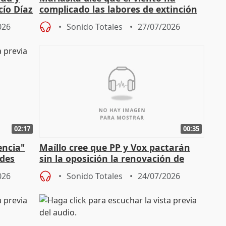
cío Díaz
complicado las labores de extinción
durante la madrugada
026
Sonido Totales
27/07/2026
02:17
00:35
encia"
Maíllo cree que PP y Vox pactarán
ades
sin la oposición la renovación de
órganos como el Defensor
026
Sonido Totales
24/07/2026