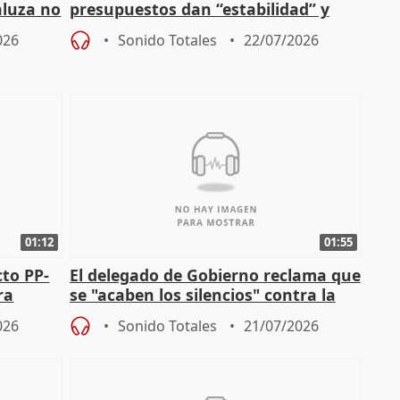
aluza no
presupuestos dan “estabilidad” y
ar"
dice que no ha hablado con Feijóo
026
Sonido Totales
22/07/2026
01:12
01:55
cto PP-
El delegado de Gobierno reclama que
ra
se "acaben los silencios" contra la
chista
violencia de género
026
Sonido Totales
21/07/2026