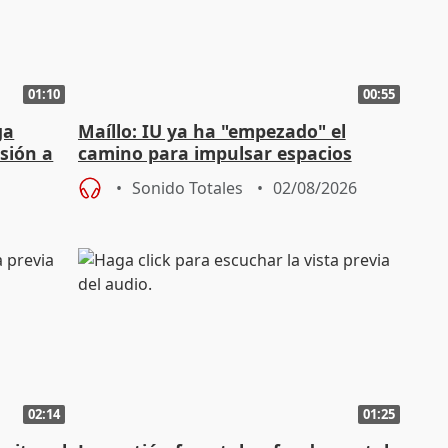
01:10
00:55
ga
Maíllo: IU ya ha "empezado" el
sión a
camino para impulsar espacios
unitarios para las municipales
Sonido Totales
02/08/2026
02:14
01:25