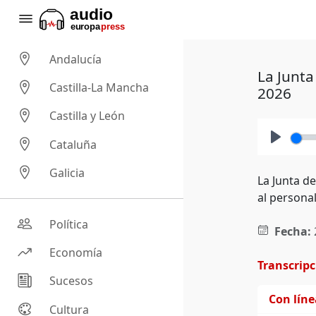
Andalucía
La Junta
Castilla-La Mancha
2026
Castilla y León
Cataluña
Play
Galicia
La Junta d
al personal
Política
Fecha:
Economía
Transcrip
Sucesos
Con lín
Cultura