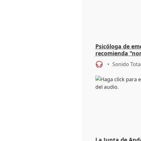
Psicóloga de em
recomienda "nor
síntomas tras su
Sonido Tota
La Junta de Anda