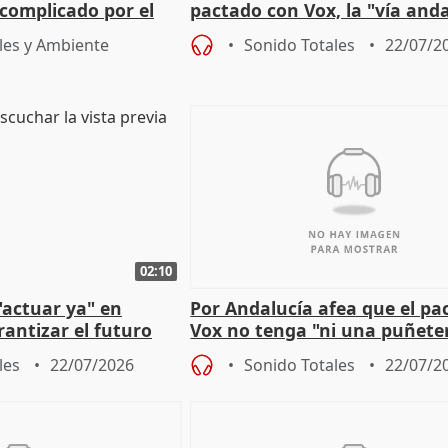
complicado por el
pactado con Vox, la "vía and
ha muerto" ni él va a "cambi
les y Ambiente
Sonido Totales
22/07/2
02:10
"actuar ya" en
Por Andalucía afea que el pa
antizar el futuro
Vox no tenga "ni una puñete
 país
medida" contra violencia ma
les
22/07/2026
Sonido Totales
22/07/2