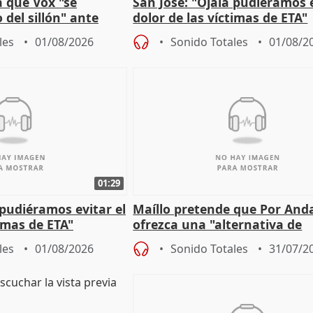
 que Vox "se
San José: "Ojalá pudiéramos e
 del sillón" ante
dolor de las víctimas de ETA"
 oposición
les
01/08/2026
Sonido Totales
01/08/2
01:29
 pudiéramos evitar el
Maíllo pretende que Por And
timas de ETA"
ofrezca una "alternativa de
gobierno" con su labor de op
les
01/08/2026
Sonido Totales
31/07/2