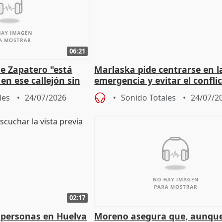
06:21
e Zapatero "está
Marlaska pide centrarse en l
en ese callejón sin
emergencia y evitar el confli
político
les
24/07/2026
Sonido Totales
24/07/2
02:17
 personas en Huelva
Moreno asegura que, aunqu