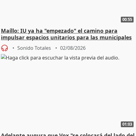
00:55
Maíllo: IU ya ha "empezado" el camino para
impulsar espacios unitarios para las municipales
Sonido Totales
02/08/2026
01:03
Adelante augura que Vox "se colocará del lado del