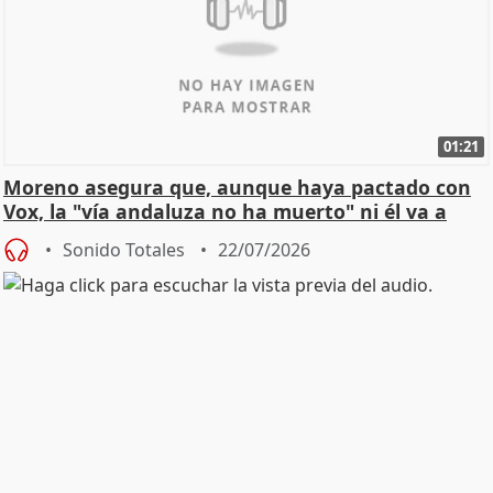
01:21
Moreno asegura que, aunque haya pactado con
Vox, la "vía andaluza no ha muerto" ni él va a
"cambiar"
Sonido Totales
22/07/2026