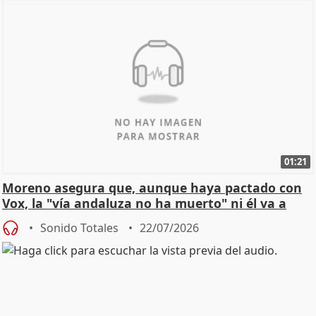
01:21
Moreno asegura que, aunque haya pactado con
Vox, la "vía andaluza no ha muerto" ni él va a
"cambiar"
Sonido Totales
22/07/2026