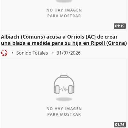
01:19
Albiach (Comuns) acusa a Orriols (AC) de crear
una plaza a medida para su hija en Ripoll (Girona)
Sonido Totales
31/07/2026
01:26