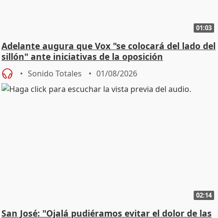
01:03
Adelante augura que Vox "se colocará del lado del
sillón" ante iniciativas de la oposición
Sonido Totales
01/08/2026
02:14
San José: "Ojalá pudiéramos evitar el dolor de las