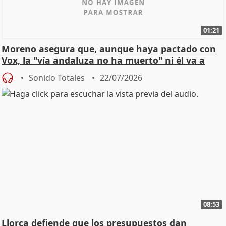
01:21
Moreno asegura que, aunque haya pactado con
Vox, la "vía andaluza no ha muerto" ni él va a
"cambiar"
Sonido Totales
22/07/2026
08:53
Llorca defiende que los presupuestos dan