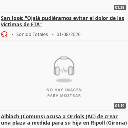
01:29
San José: "Ojalá pudiéramos evitar el dolor de las
víctimas de ETA"
Sonido Totales
01/08/2026
01:19
Albiach (Comuns) acusa a Orriols (AC) de crear
una plaza a medida para su hija en Ripoll (Girona)