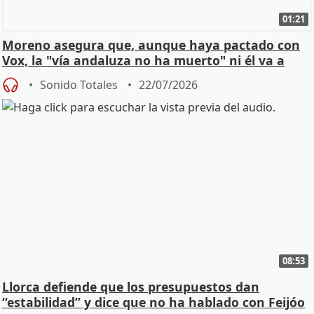
01:21
Moreno asegura que, aunque haya pactado con
Vox, la "vía andaluza no ha muerto" ni él va a
"cambiar"
Sonido Totales
22/07/2026
08:53
Llorca defiende que los presupuestos dan
“estabilidad” y dice que no ha hablado con Feijóo