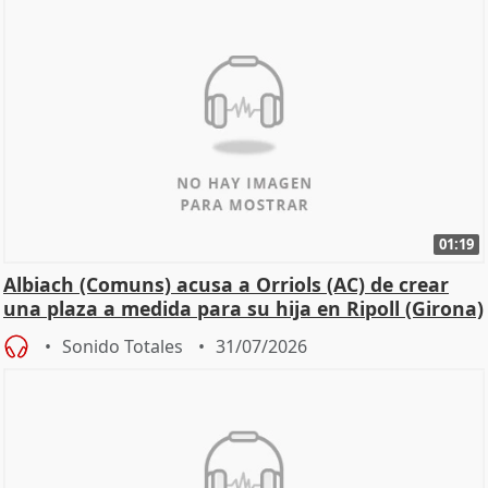
01:19
Albiach (Comuns) acusa a Orriols (AC) de crear
una plaza a medida para su hija en Ripoll (Girona)
Sonido Totales
31/07/2026