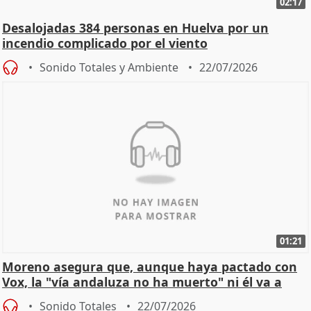
02:17
Desalojadas 384 personas en Huelva por un
incendio complicado por el viento
Sonido Totales y Ambiente
22/07/2026
01:21
Moreno asegura que, aunque haya pactado con
Vox, la "vía andaluza no ha muerto" ni él va a
"cambiar"
Sonido Totales
22/07/2026