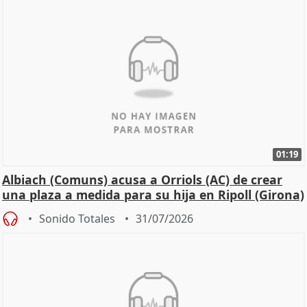
01:19
Albiach (Comuns) acusa a Orriols (AC) de crear
una plaza a medida para su hija en Ripoll (Girona)
Sonido Totales
31/07/2026