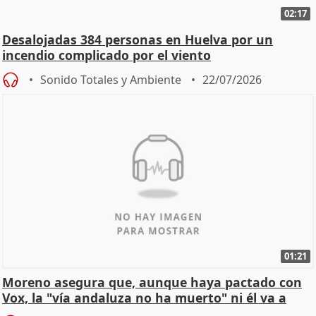
02:17
Desalojadas 384 personas en Huelva por un
incendio complicado por el viento
Sonido Totales y Ambiente
22/07/2026
01:21
Moreno asegura que, aunque haya pactado con
Vox, la "vía andaluza no ha muerto" ni él va a
"cambiar"