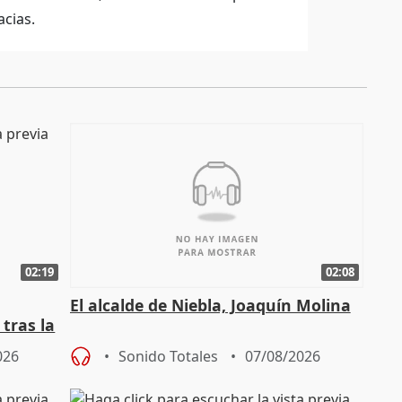
cias.
02:19
02:08
El alcalde de Niebla, Joaquín Molina
tras la
026
Sonido Totales
07/08/2026