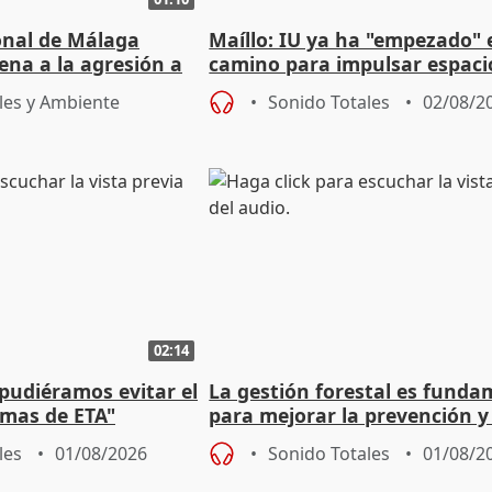
ional de Málaga
Maíllo: IU ya ha "empezado" 
ena a la agresión a
camino para impulsar espaci
de Urgencias
unitarios para las municipal
les y Ambiente
Sonido Totales
02/08/2
02:14
 pudiéramos evitar el
La gestión forestal es funda
timas de ETA"
para mejorar la prevención y
actuación frente a incendios
les
01/08/2026
Sonido Totales
01/08/2