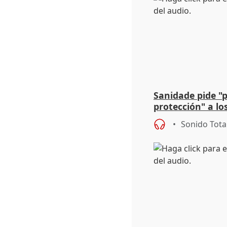
Sanidade pide "
protección" a lo
eclipse del 12 d
Sonido Tota