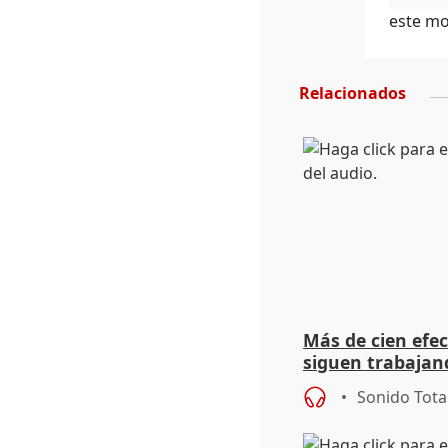
este mo
Relacionados
Más de cien efec
siguen trabajand
Niebla (Huelva)
Sonido Tota