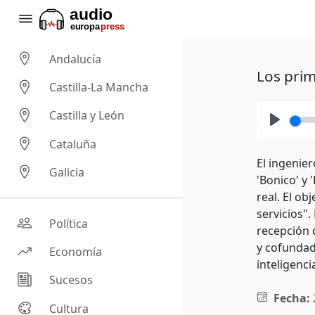
Andalucía
Los prim
Castilla-La Mancha
Castilla y León
Play
Cataluña
El ingenie
Galicia
'Bonico' y 
real. El ob
servicios"
Política
recepción 
y cofundad
Economía
inteligenci
Sucesos
Fecha:
Cultura