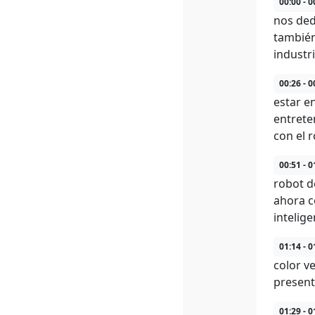
00:00 - 0
nos ded
también
industr
00:26 - 0
estar e
entrete
con el r
00:51 - 0
robot d
ahora c
intelige
01:14 - 0
color v
present
01:29 - 0