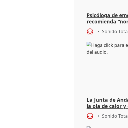
Psicóloga de em
recomienda "nor
síntomas tras su
Sonido Tota
La Junta de Anda
la ola de calor y
importancia de 
Sonido Tota