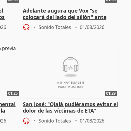
el
Adelante augura que Vox "se
os
colocará del lado del sillón" ante
es
iniciativas de la oposición
026
Sonido Totales
01/08/2026
01:25
01:29
mental
San José: "Ojalá pudiéramos evitar el
 la
dolor de las víctimas de ETA"
026
Sonido Totales
01/08/2026