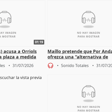
01:19
) acusa a Orriols
Maíllo pretende que Por And
a plaza a medida
ofrezca una "alternativa de
ipoll (Girona)
gobierno" con su labor de op
les
31/07/2026
Sonido Totales
31/07/2