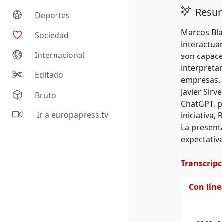
Resum
Deportes
Marcos Bla
Sociedad
interactuar
Internacional
son capace
interpreta
Editado
empresas, 
Javier Sir
Bruto
ChatGPT, p
Ir a europapress.tv
iniciativa,
La presenta
expectativ
Transcrip
Con lín