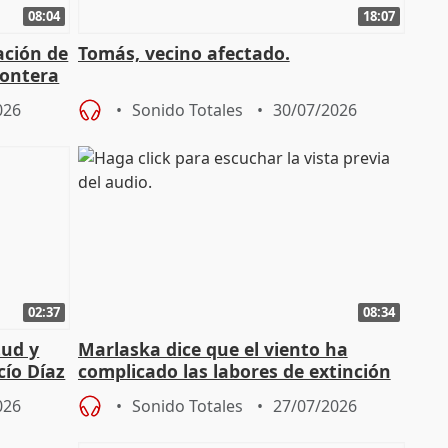
08:04
18:07
ación de
Tomás, vecino afectado.
rontera
026
Sonido Totales
30/07/2026
02:37
08:34
tud y
Marlaska dice que el viento ha
cío Díaz
complicado las labores de extinción
durante la madrugada
026
Sonido Totales
27/07/2026