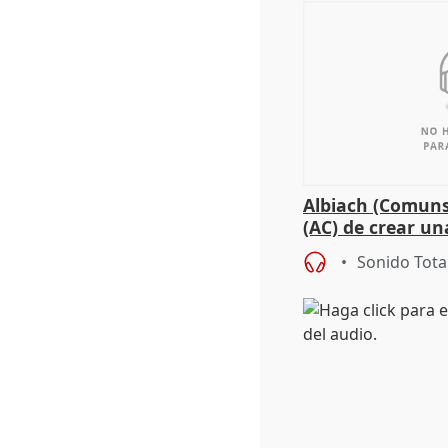
Albiach (Comuns
(AC) de crear un
para su hija en R
Sonido Tota