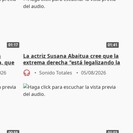
01:17
01:41
a
La actriz Susana Abaitua cree que la
a, que
extrema derecha "está legalizando la
homofobia"
026
Sonido Totales
05/08/2026
00:55
01:03