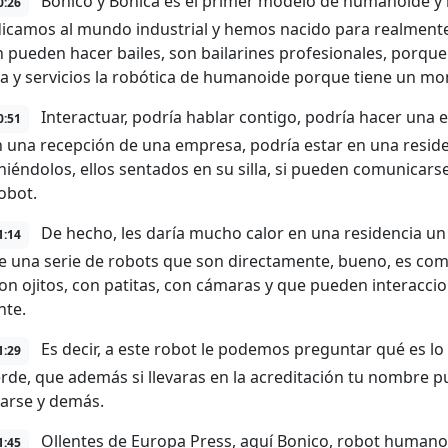
Bonico y Bonica es el primer modelo de humanoide y lu
0:26
icamos al mundo industrial y hemos nacido para realmente s
 pueden hacer bailes, son bailarines profesionales, porque 
ia y servicios la robótica de humanoide porque tiene un mo
Interactuar, podría hablar contigo, podría hacer una e
0:51
n una recepción de una empresa, podría estar en una resid
niéndolos, ellos sentados en su silla, si pueden comunica
obot.
De hecho, les daría mucho calor en una residencia un 
1:14
e una serie de robots que son directamente, bueno, es como
on ojitos, con patitas, con cámaras y que pueden interacci
nte.
Es decir, a este robot le podemos preguntar qué es lo 
1:29
erde, que además si llevaras en la acreditación tu nombre p
arse y demás.
Ollentes de Europa Press, aquí Bonico, robot humano
1:45