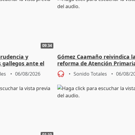
09:34
prudencia y
Gómez Caamaño reivindica l
s gallegos ante el
reforma de Atención Primari
e agosto
reforzará la autogestión
les
06/08/2026
Sonido Totales
06/08/2
01:10