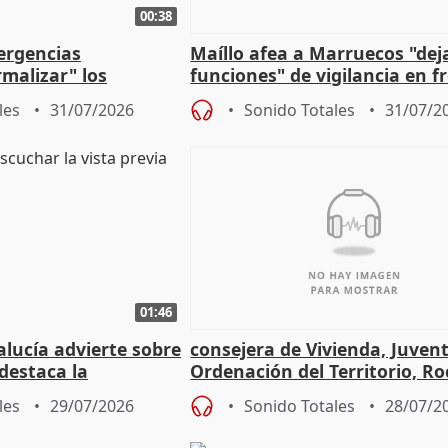
00:38
ergencias
Maíllo afea a Marruecos "dej
malizar" los
funciones" de vigilancia en f
frir un incendio
con Ceuta
les
31/07/2026
Sonido Totales
31/07/2
01:46
lucía advierte sobre
consejera de Vivienda, Juven
 destaca la
Ordenación del Territorio, Ro
la prevención
les
29/07/2026
Sonido Totales
28/07/2