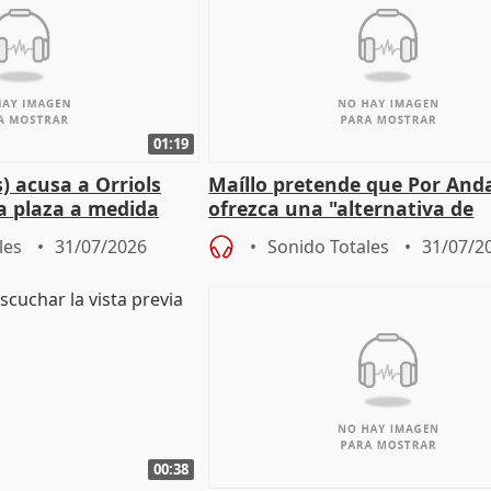
01:19
) acusa a Orriols
Maíllo pretende que Por And
a plaza a medida
ofrezca una "alternativa de
ipoll (Girona)
gobierno" con su labor de op
les
31/07/2026
Sonido Totales
31/07/2
00:38