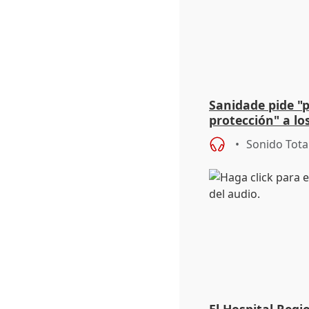
Sanidade pide "
protección" a lo
eclipse del 12 d
Sonido Tota