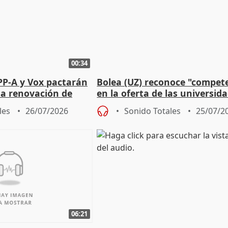
00:34
PP-A y Vox pactarán
Bolea (UZ) reconoce "compet
 la renovación de
en la oferta de las universid
 Defensor
privadas
les
26/07/2026
Sonido Totales
25/07/2
06:21