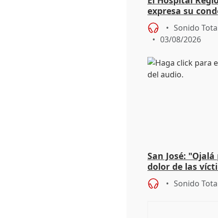
El Hospital Reg
expresa su cond
dos enfermeras 
Sonido Tota
03/08/2026
San José: "Ojalá
dolor de las víc
Sonido Tota