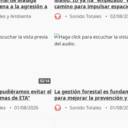
ional de Málaga
Maíllo: IU ya ha "empezado" 
ena a la agresión a
camino para impulsar espaci
de Urgencias
unitarios para las municipal
les y Ambiente
Sonido Totales
02/08/2
02:14
 pudiéramos evitar el
La gestión forestal es funda
timas de ETA"
para mejorar la prevención y
actuación frente a incendios
les
01/08/2026
Sonido Totales
01/08/2