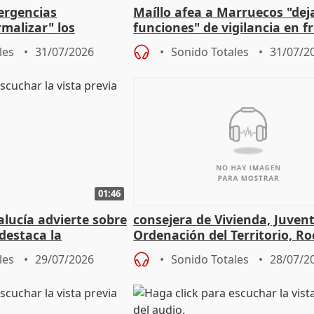
ergencias
Maíllo afea a Marruecos "dej
malizar" los
funciones" de vigilancia en f
frir un incendio
con Ceuta
les
31/07/2026
Sonido Totales
31/07/2
01:46
lucía advierte sobre
consejera de Vivienda, Juven
 destaca la
Ordenación del Territorio, Ro
la prevención
les
29/07/2026
Sonido Totales
28/07/2