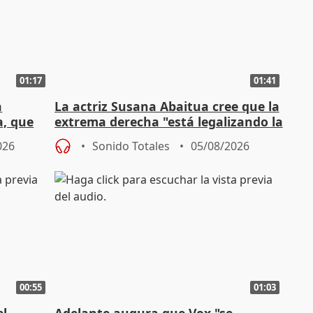
01:17
01:41
a
La actriz Susana Abaitua cree que la
a, que
extrema derecha "está legalizando la
homofobia"
026
Sonido Totales
05/08/2026
00:55
01:03