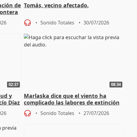
ación de
Tomás, vecino afectado.
rontera
026
Sonido Totales
30/07/2026
02:37
08:34
tud y
Marlaska dice que el viento ha
cío Díaz
complicado las labores de extinción
durante la madrugada
026
Sonido Totales
27/07/2026