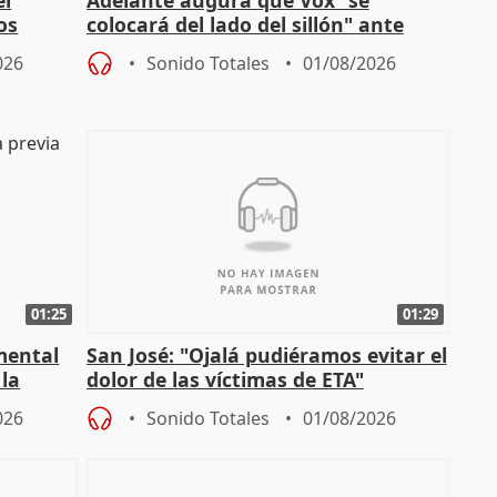
el
Adelante augura que Vox "se
os
colocará del lado del sillón" ante
es
iniciativas de la oposición
026
Sonido Totales
01/08/2026
01:25
01:29
mental
San José: "Ojalá pudiéramos evitar el
 la
dolor de las víctimas de ETA"
026
Sonido Totales
01/08/2026