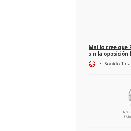
Maíllo cree que 
sin la oposición
órganos como el
Sonido Tota