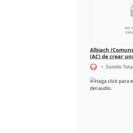
Albiach (Comuns
(AC) de crear un
para su hija en R
Sonido Tota