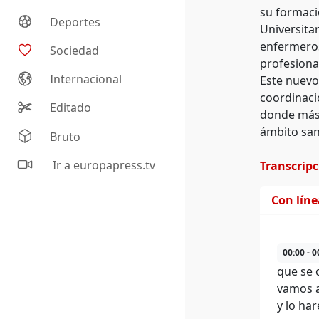
su formació
Deportes
Universitar
enfermeros 
Sociedad
profesiona
Internacional
Este nuevo
coordinaci
Editado
donde más 
ámbito sani
Bruto
Ir a europapress.tv
Transcrip
Con lín
00:00 - 0
que se 
vamos a
y lo ha