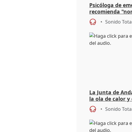
Psicóloga de em
recomienda "nor
síntomas tras su
Sonido Tota
La Junta de Anda
la ola de calor y
importancia de 
Sonido Tota