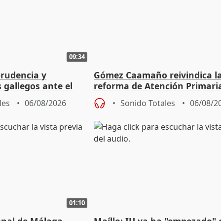
09:34
prudencia y
Gómez Caamaño reivindica l
s gallegos ante el
reforma de Atención Primari
e agosto
reforzará la autogestión
les
06/08/2026
Sonido Totales
06/08/2
01:10