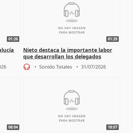
01:26
01:29
alucía
Nieto destaca la importante labor
que desarrollan los delegados
osición
territoriales de la Junta
026
Sonido Totales
31/07/2026
08:04
18:07