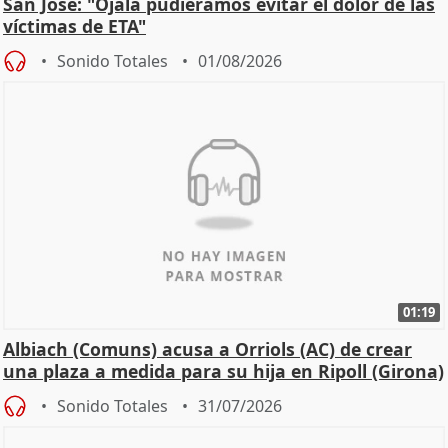
San José: "Ojalá pudiéramos evitar el dolor de las
víctimas de ETA"
Sonido Totales
01/08/2026
01:19
Albiach (Comuns) acusa a Orriols (AC) de crear
una plaza a medida para su hija en Ripoll (Girona)
Sonido Totales
31/07/2026