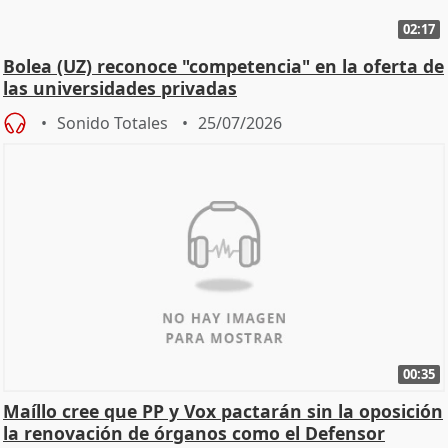
02:17
Bolea (UZ) reconoce "competencia" en la oferta de
las universidades privadas
Sonido Totales
25/07/2026
00:35
Maíllo cree que PP y Vox pactarán sin la oposición
la renovación de órganos como el Defensor