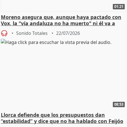
01:21
Moreno asegura que, aunque haya pactado con
Vox, la "vía andaluza no ha muerto" ni él va a
"cambiar"
Sonido Totales
22/07/2026
08:53
Llorca defiende que los presupuestos dan
“estabilidad” y dice que no ha hablado con Feijóo