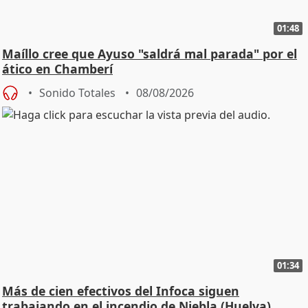
01:48
Maíllo cree que Ayuso "saldrá mal parada" por el
ático en Chamberí
Sonido Totales
08/08/2026
01:34
Más de cien efectivos del Infoca siguen
trabajando en el incendio de Niebla (Huelva)