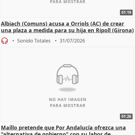
01:19
Albiach (Comuns) acusa a Orriols (AC) de crear
una plaza a medida para su hija en Ripoll (Girona)
Sonido Totales
31/07/2026
01:26
Maíllo pretende que Por Andalucía ofrezca una
"alternativa de gobierno" con su labor de