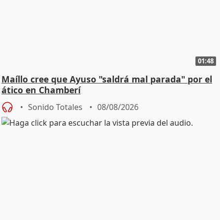
01:48
Maíllo cree que Ayuso "saldrá mal parada" por el
ático en Chamberí
Sonido Totales
08/08/2026