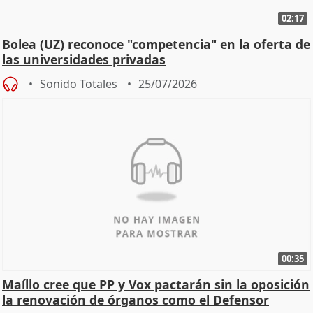
02:17
Bolea (UZ) reconoce "competencia" en la oferta de
las universidades privadas
Sonido Totales
25/07/2026
00:35
Maíllo cree que PP y Vox pactarán sin la oposición
la renovación de órganos como el Defensor