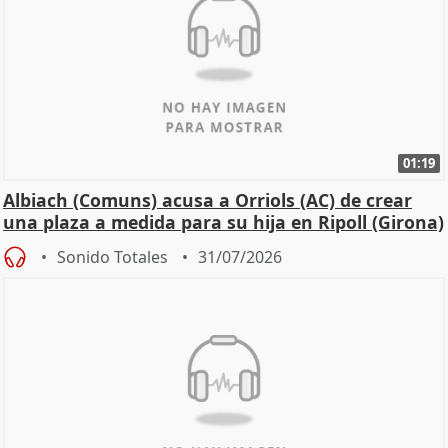
01:19
Albiach (Comuns) acusa a Orriols (AC) de crear
una plaza a medida para su hija en Ripoll (Girona)
Sonido Totales
31/07/2026