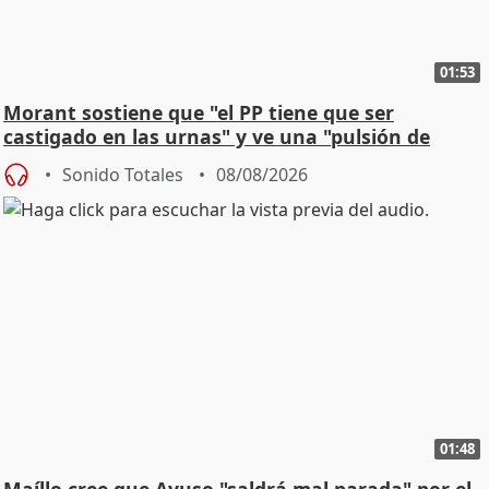
01:53
Morant sostiene que "el PP tiene que ser
castigado en las urnas" y ve una "pulsión de
cambio"
Sonido Totales
08/08/2026
01:48