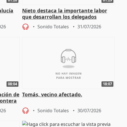
alucía
Nieto destaca la importante labor
que desarrollan los delegados
osición
territoriales de la Junta
026
Sonido Totales
31/07/2026
08:04
18:07
ación de
Tomás, vecino afectado.
rontera
026
Sonido Totales
30/07/2026