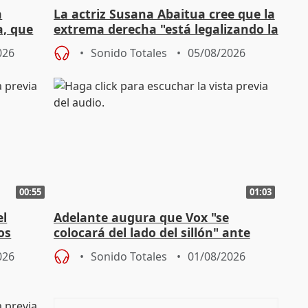
a
La actriz Susana Abaitua cree que la
a, que
extrema derecha "está legalizando la
homofobia"
026
Sonido Totales
05/08/2026
00:55
01:03
el
Adelante augura que Vox "se
os
colocará del lado del sillón" ante
es
iniciativas de la oposición
026
Sonido Totales
01/08/2026