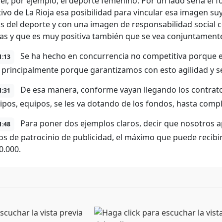
r, por ejemplo, el deporte femenino. Por un lado sería el fo
ivo de La Rioja esa posibilidad para vincular esa imagen su
os del deporte y con una imagen de responsabilidad social c
s y que es muy positiva también que se vea conjuntamente
Se ha hecho en concurrencia no competitiva porque 
1:13
 principalmente porque garantizamos con esto agilidad y seg
De esa manera, conforme vayan llegando los contrato
1:31
ipos, equipos, se les va dotando de los fondos, hasta compl
Para poner dos ejemplos claros, decir que nosotros 
1:48
os de patrocinio de publicidad, el máximo que puede recibi
0.000.