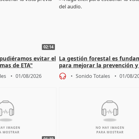
02:14
 pudiéramos evitar el
La gestión forestal es funda
timas de ETA"
para mejorar la prevención y
actuación frente a incendios
les
01/08/2026
Sonido Totales
01/08/2
01:19