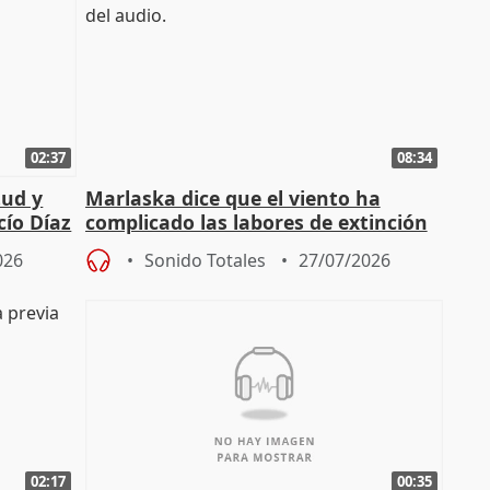
02:37
08:34
tud y
Marlaska dice que el viento ha
cío Díaz
complicado las labores de extinción
durante la madrugada
026
Sonido Totales
27/07/2026
02:17
00:35