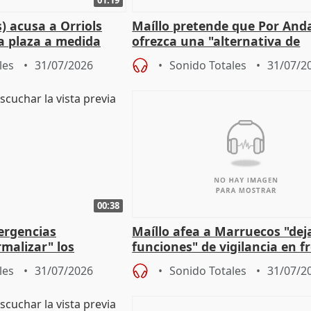
) acusa a Orriols
Maíllo pretende que Por And
a plaza a medida
ofrezca una "alternativa de
ipoll (Girona)
gobierno" con su labor de op
les
31/07/2026
Sonido Totales
31/07/2
00:38
ergencias
Maíllo afea a Marruecos "dej
malizar" los
funciones" de vigilancia en f
frir un incendio
con Ceuta
les
31/07/2026
Sonido Totales
31/07/2