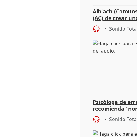
Albiach (Comuns
(AC) de crear un
para su hija en R
Sonido Tota
Psicóloga de em
recomienda "nor
síntomas tras su
Sonido Tota