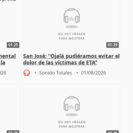
01:25
01:29
mental
San José: "Ojalá pudiéramos evitar el
 la
dolor de las víctimas de ETA"
026
Sonido Totales
01/08/2026
01:26
01:29