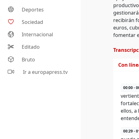
productivo
Deportes
gestionará 
recibirán 
Sociedad
euros, cub
Internacional
fomentar el
Editado
Transcrip
Bruto
Con lín
Ir a europapress.tv
00:00 - 0
vertien
fortale
ellos, 
entende
00:29 - 0