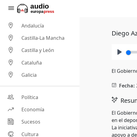
Andalucía
Diego Az
Castilla-La Mancha
Castilla y León
Play
Cataluña
El Gobiern
Galicia
Fecha:
Política
Resum
Economía
El Gobiern
en el depo
Sucesos
La iniciati
Cultura
apoyo a de