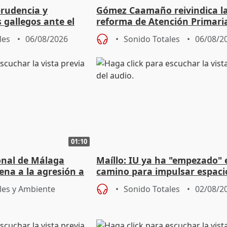
prudencia y
Gómez Caamaño reivindica l
s gallegos ante el
reforma de Atención Primari
e agosto
reforzará la autogestión
les
06/08/2026
Sonido Totales
06/08/2
01:10
ional de Málaga
Maíllo: IU ya ha "empezado" 
ena a la agresión a
camino para impulsar espaci
de Urgencias
unitarios para las municipal
les y Ambiente
Sonido Totales
02/08/2