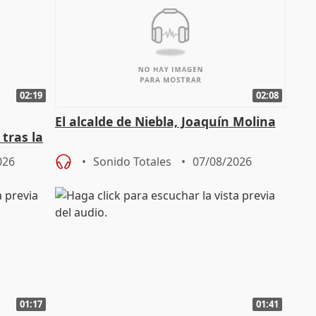
02:19
02:08
El alcalde de Niebla, Joaquín Molina
tras la
026
Sonido Totales
07/08/2026
01:17
01:41