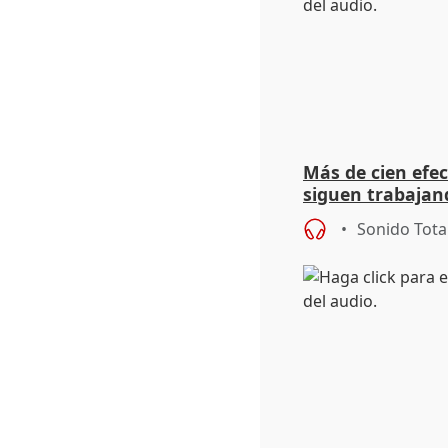
Más de cien efec
siguen trabajand
Niebla (Huelva)
Sonido Tota