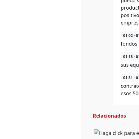
pueda se
product
positiv
empresa
01:02 - 0
fondos,
01:13 - 0
sus equ
01:31 - 0
contrat
esos 50
Relacionados