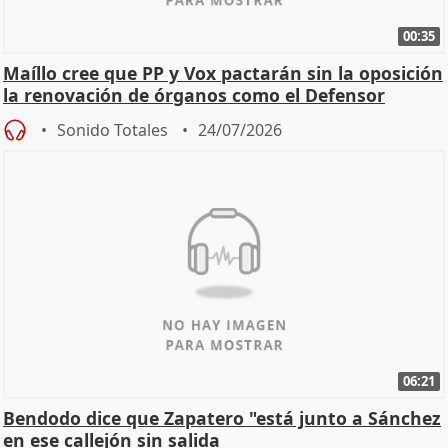
00:35
Maíllo cree que PP y Vox pactarán sin la oposición
la renovación de órganos como el Defensor
Sonido Totales
24/07/2026
06:21
Bendodo dice que Zapatero "está junto a Sánchez
en ese callejón sin salida