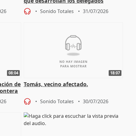
que desarrollan los delegados
osición
territoriales de la Junta
026
Sonido Totales
31/07/2026
08:04
18:07
ación de
Tomás, vecino afectado.
rontera
026
Sonido Totales
30/07/2026