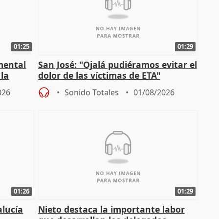
01:25
01:29
mental
San José: "Ojalá pudiéramos evitar el
 la
dolor de las víctimas de ETA"
026
Sonido Totales
01/08/2026
01:26
01:29
alucía
Nieto destaca la importante labor