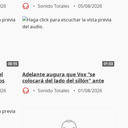
homofobia"
026
Sonido Totales
05/08/2026
00:55
01:03
el
Adelante augura que Vox "se
os
colocará del lado del sillón" ante
es
iniciativas de la oposición
026
Sonido Totales
01/08/2026