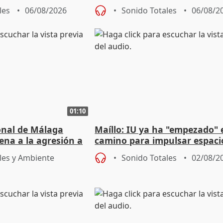
e agosto
reforzará la autogestión
les
06/08/2026
Sonido Totales
06/08/2
01:10
ional de Málaga
Maíllo: IU ya ha "empezado" 
ena a la agresión a
camino para impulsar espaci
de Urgencias
unitarios para las municipal
les y Ambiente
Sonido Totales
02/08/2