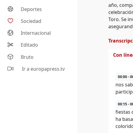
año, compar
Deportes
celebració
Toro. Se in
Sociedad
asegurando
Internacional
Transcrip
Editado
Con lín
Bruto
Ir a europapress.tv
00:00 - 0
nos sab
partici
00:15 - 0
fiestas
ha basa
colorid