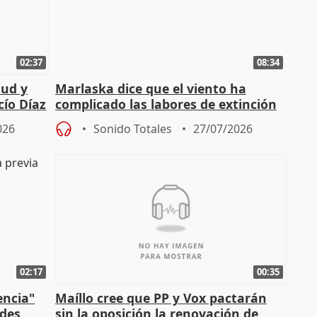
02:37
08:34
tud y
Marlaska dice que el viento ha
cío Díaz
complicado las labores de extinción
durante la madrugada
026
Sonido Totales
27/07/2026
02:17
00:35
encia"
Maíllo cree que PP y Vox pactarán
ades
sin la oposición la renovación de