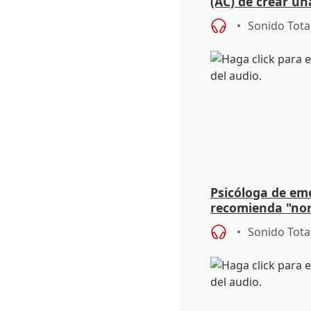
(AC) de crear un
para su hija en R
Sonido Tota
Psicóloga de em
recomienda "nor
síntomas tras su
Sonido Tota