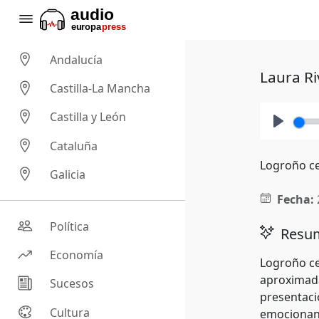
Andalucía
Laura Ri
Castilla-La Mancha
Castilla y León
Play
Cataluña
Logroño ce
Galicia
Fecha:
Política
Resum
Economía
Logroño ce
aproximada
Sucesos
presentaci
Cultura
emocionante