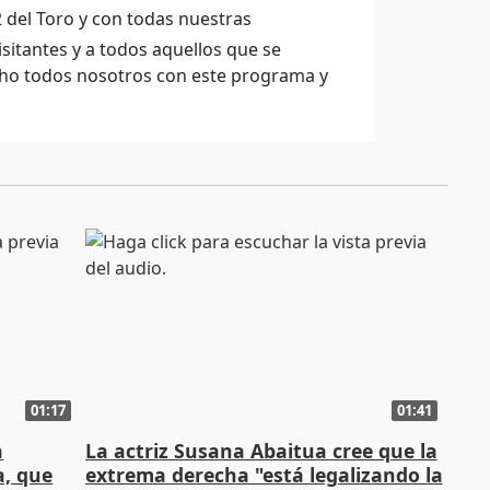
 del Toro y con todas nuestras
isitantes y a todos aquellos que se
cho todos nosotros con este programa y
01:17
01:41
a
La actriz Susana Abaitua cree que la
a, que
extrema derecha "está legalizando la