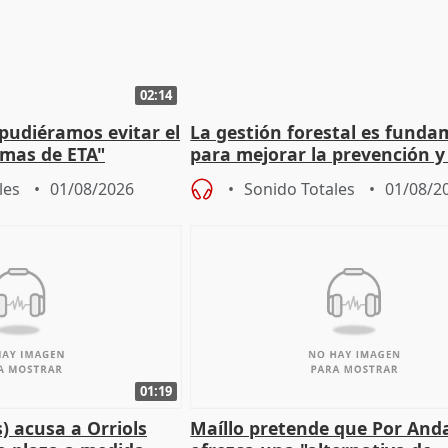
02:14
 pudiéramos evitar el
La gestión forestal es funda
timas de ETA"
para mejorar la prevención y
actuación frente a incendios
les
01/08/2026
Sonido Totales
01/08/2
01:19
) acusa a Orriols
Maíllo pretende que Por And