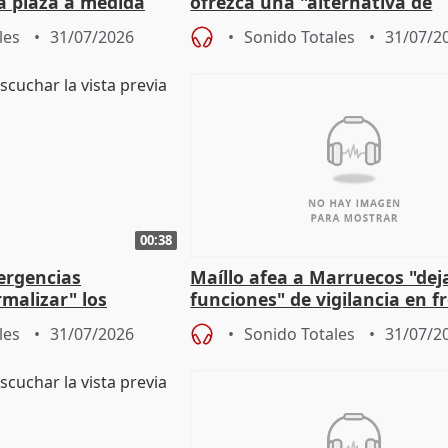
a plaza a medida
ofrezca una "alternativa de
ipoll (Girona)
gobierno" con su labor de op
les
31/07/2026
Sonido Totales
31/07/2
00:38
ergencias
Maíllo afea a Marruecos "dej
malizar" los
funciones" de vigilancia en f
frir un incendio
con Ceuta
les
31/07/2026
Sonido Totales
31/07/2