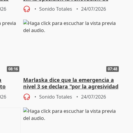
órganos como el Defensor
026
Sonido Totales
24/07/2026
08:16
07:48
a
Marlaska dice que la emergencia a
cto
nivel 3 se declara "por la agresividad
de los incendios"
026
Sonido Totales
24/07/2026