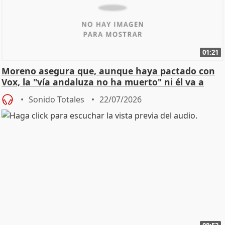
01:21
Moreno asegura que, aunque haya pactado con
Vox, la "vía andaluza no ha muerto" ni él va a
"cambiar"
Sonido Totales
22/07/2026